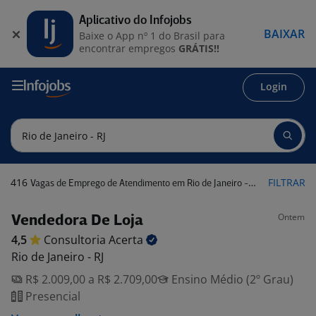
Aplicativo do Infojobs
BAIXAR
Baixe o App nº 1 do Brasil para
encontrar empregos
GRÁTIS!!
Login
416
FILTRAR
Vagas de Emprego de Atendimento em Rio de Janeiro - RJ
Ontem
Vendedora De Loja
4,5
Consultoria
Acerta
Rio de Janeiro - RJ
R$ 2.009,00 a R$ 2.709,00
Ensino Médio (2º Grau)
Presencial