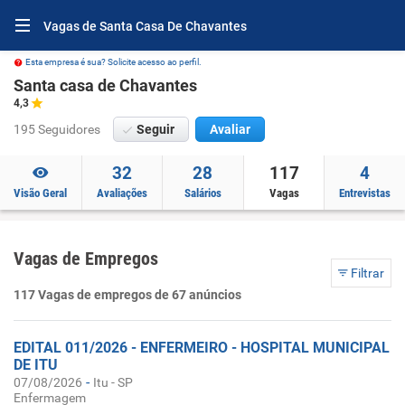
Vagas de Santa Casa De Chavantes
Esta empresa é sua? Solicite acesso ao perfil.
Santa casa de Chavantes
4,3
195 Seguidores
Seguir
Avaliar
32
28
117
4
Visão Geral
Avaliações
Salários
Vagas
Entrevistas
Vagas de Empregos
Filtrar
117 Vagas de empregos de 67 anúncios
EDITAL 011/2026 - ENFERMEIRO - HOSPITAL MUNICIPAL
DE ITU
-
07/08/2026
Itu - SP
Enfermagem