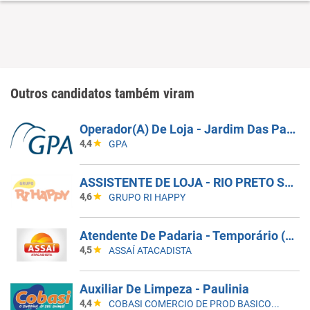
Outros candidatos também viram
Operador(A) De Loja - Jardim Das Palmeiras - Campinas SP
4,4
GPA
ASSISTENTE DE LOJA - RIO PRETO SHOPPING - EFETIVO
4,6
GRUPO RI HAPPY
Atendente De Padaria - Temporário (Alto Da XV)
4,5
ASSAÍ ATACADISTA
Auxiliar De Limpeza - Paulinia
4,4
COBASI COMERCIO DE PROD BASICOS E INDUSTRIALIZADOS LTDA