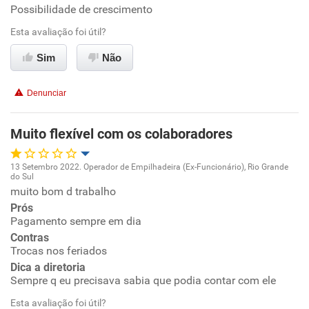
Possibilidade de crescimento
Oportunidade de promoção
Esta avaliação foi útil?
Ambiente de trabalho
Sim
Não
Conciliação com a vida familiar
Denunciar
Benefícios
Muito flexível com os colaboradores
Recomenda esta empresa
13 Setembro 2022. Operador de Empilhadeira (Ex-Funcionário), Rio Grande
Recomenda a diretoria
do Sul
Oportunidade de promoção
muito bom d trabalho
Prós
Ambiente de trabalho
Pagamento sempre em dia
Contras
Trocas nos feriados
Conciliação com a vida familiar
Dica a diretoria
Sempre q eu precisava sabia que podia contar com ele
Benefícios
Esta avaliação foi útil?