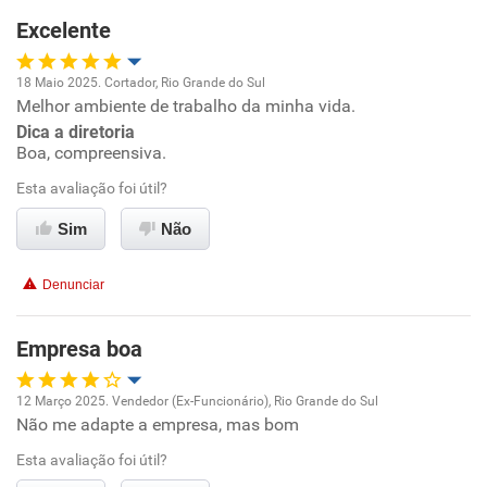
Excelente
18 Maio 2025. Cortador, Rio Grande do Sul
Melhor ambiente de trabalho da minha vida.
Oportunidade de promoção
Dica a diretoria
Boa, compreensiva.
Ambiente de trabalho
Esta avaliação foi útil?
Conciliação com a vida familiar
Sim
Não
Benefícios
Denunciar
Recomenda esta empresa
Empresa boa
Recomenda a diretoria
12 Março 2025. Vendedor (Ex-Funcionário), Rio Grande do Sul
Não me adapte a empresa, mas bom
Oportunidade de promoção
Esta avaliação foi útil?
Ambiente de trabalho