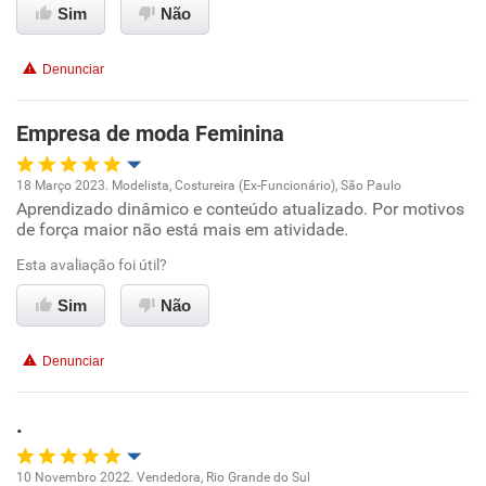
Sim
Não
Conciliação com a vida familiar
Denunciar
Benefícios
Empresa de moda Feminina
Recomenda esta empresa
18 Março 2023. Modelista, Costureira (Ex-Funcionário), São Paulo
Aprendizado dinâmico e conteúdo atualizado. Por motivos
Oportunidade de promoção
de força maior não está mais em atividade.
Ambiente de trabalho
Esta avaliação foi útil?
Sim
Não
Conciliação com a vida familiar
Denunciar
Benefícios
.
Recomenda esta empresa
Recomenda a diretoria
10 Novembro 2022. Vendedora, Rio Grande do Sul