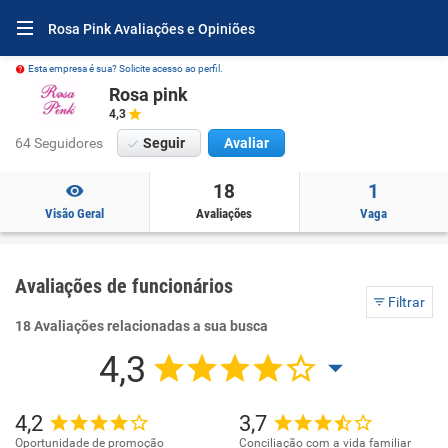
Rosa Pink Avaliações e Opiniões
Esta empresa é sua? Solicite acesso ao perfil.
Rosa pink
4,3
64 Seguidores
Seguir
Avaliar
18
1
Visão Geral
Avaliações
Vaga
Avaliações de funcionários
Filtrar
18 Avaliações relacionadas a sua busca
4,3
4,2
3,7
Oportunidade de promoção
Conciliação com a vida familiar