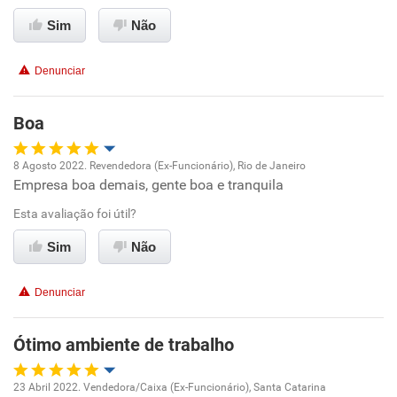
Recomenda esta empresa
Sim
Não
Recomenda a diretoria
Denunciar
Boa
8 Agosto 2022. Revendedora (Ex-Funcionário), Rio de Janeiro
Empresa boa demais, gente boa e tranquila
Oportunidade de promoção
Esta avaliação foi útil?
Ambiente de trabalho
Sim
Não
Conciliação com a vida familiar
Denunciar
Benefícios
Ótimo ambiente de trabalho
Recomenda esta empresa
23 Abril 2022. Vendedora/Caixa (Ex-Funcionário), Santa Catarina
Recomenda a diretoria