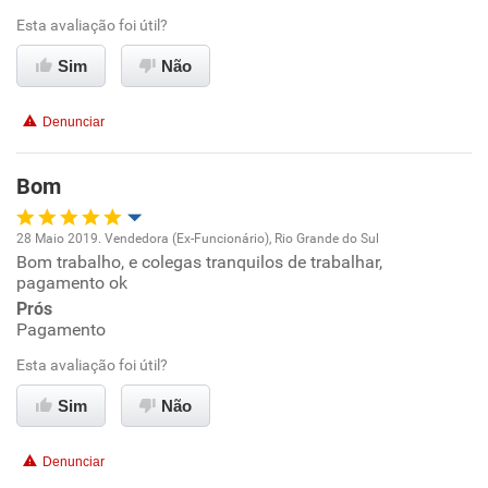
Ambiente de trabalho
Esta avaliação foi útil?
Sim
Não
Conciliação com a vida familiar
Denunciar
Benefícios
Bom
Recomenda esta empresa
Recomenda a diretoria
28 Maio 2019. Vendedora (Ex-Funcionário), Rio Grande do Sul
Bom trabalho, e colegas tranquilos de trabalhar,
Oportunidade de promoção
pagamento ok
Prós
Ambiente de trabalho
Pagamento
Esta avaliação foi útil?
Conciliação com a vida familiar
Sim
Não
Benefícios
Denunciar
Recomenda esta empresa