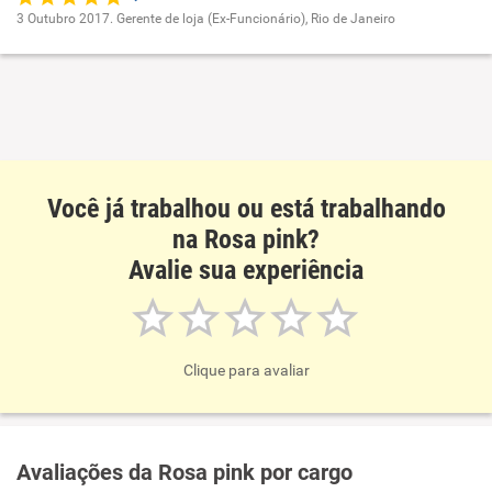
3 Outubro 2017. Gerente de loja (Ex-Funcionário), Rio de Janeiro
Oportunidade de promoção
Ambiente de trabalho
Conciliação com a vida familiar
Você já trabalhou ou está trabalhando
Benefícios
na Rosa pink?
Avalie sua experiência
Recomenda esta empresa
Clique para avaliar
Avaliações da Rosa pink por cargo