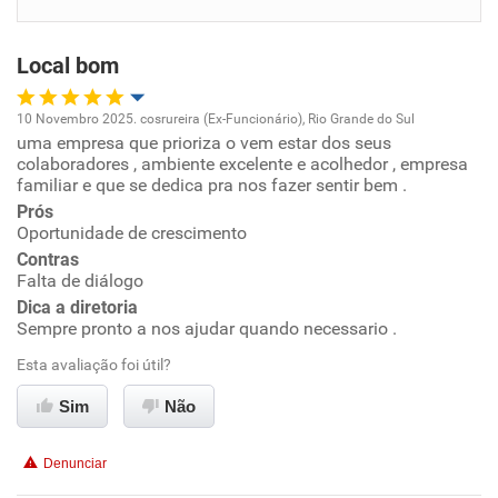
Benefícios
Local bom
Recomenda esta empresa
Recomenda a diretoria
10 Novembro 2025. cosrureira (Ex-Funcionário), Rio Grande do Sul
uma empresa que prioriza o vem estar dos seus
Oportunidade de promoção
colaboradores , ambiente excelente e acolhedor , empresa
familiar e que se dedica pra nos fazer sentir bem .
Ambiente de trabalho
Prós
Oportunidade de crescimento
Conciliação com a vida familiar
Contras
Falta de diálogo
Dica a diretoria
Benefícios
Sempre pronto a nos ajudar quando necessario .
Esta avaliação foi útil?
Recomenda esta empresa
Recomenda a diretoria
Sim
Não
Denunciar