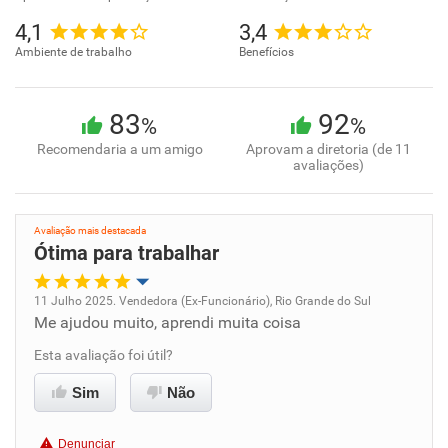
4,1
3,4
Ambiente de trabalho
Benefícios
83
92
%
%
Recomendaria a um amigo
Aprovam a diretoria (de 11
avaliações)
Avaliação mais destacada
Ótima para trabalhar
11 Julho 2025. Vendedora (Ex-Funcionário), Rio Grande do Sul
Me ajudou muito, aprendi muita coisa
Oportunidade de promoção
Esta avaliação foi útil?
Ambiente de trabalho
Sim
Não
Conciliação com a vida familiar
Denunciar