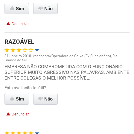
Conciliação com a vida familiar
Sim
Não
Benefícios
Denunciar
Recomenda esta empresa
RAZOÁVEL
31 Janeiro 2018. vendedora/Operadora de Caixa (Ex-Funcionário), Rio
Grande do Sul
Oportunidade de promoção
EMPRESA NÃO COMPROMETIDA COM O FUNCIONÁRIO.
SUPERIOR MUITO AGRESSIVO NAS PALAVRAS. AMBIENTE
ENTRE COLEGAS O MELHOR POSSÍVEL.
Ambiente de trabalho
Esta avaliação foi útil?
Conciliação com a vida familiar
Sim
Não
Benefícios
Denunciar
Não recomenda esta empresa
Não recomenda a diretoria