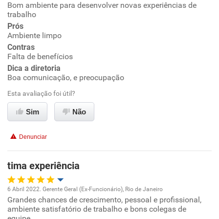
Bom ambiente para desenvolver novas experiências de
Oportunidade de promoção
trabalho
Prós
Ambiente de trabalho
Ambiente limpo
Contras
Conciliação com a vida familiar
Falta de benefícios
Dica a diretoria
Boa comunicação, e preocupação
Benefícios
Esta avaliação foi útil?
Recomenda esta empresa
Sim
Não
Recomenda a diretoria
Denunciar
tima experiência
6 Abril 2022. Gerente Geral (Ex-Funcionário), Rio de Janeiro
Grandes chances de crescimento, pessoal e profissional,
Oportunidade de promoção
ambiente satisfatório de trabalho e bons colegas de
equipe.