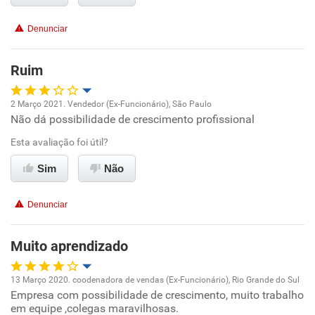
Recomenda esta empresa
Recomenda a diretoria
Denunciar
Ruim
2 Março 2021. Vendedor (Ex-Funcionário), São Paulo
Não dá possibilidade de crescimento profissional
Oportunidade de promoção
Esta avaliação foi útil?
Ambiente de trabalho
Sim
Não
Conciliação com a vida familiar
Denunciar
Benefícios
Muito aprendizado
Não recomenda esta empresa
13 Março 2020. coodenadora de vendas (Ex-Funcionário), Rio Grande do Sul
Empresa com possibilidade de crescimento, muito trabalho
Oportunidade de promoção
em equipe ,colegas maravilhosas.