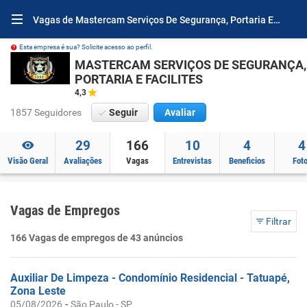
Vagas de Mastercam Serviços De Segurança, Portaria E Facilites
Esta empresa é sua? Solicite acesso ao perfil.
MASTERCAM SERVIÇOS DE SEGURANÇA,
PORTARIA E FACILITES
4,3
1857 Seguidores
Seguir
Avaliar
29
166
10
4
4
Visão Geral
Avaliações
Vagas
Entrevistas
Beneficios
Fot
Vagas de Empregos
Filtrar
166 Vagas de empregos de 43 anúncios
Auxiliar De Limpeza - Condomínio Residencial - Tatuapé,
Zona Leste
-
05/08/2026
São Paulo - SP