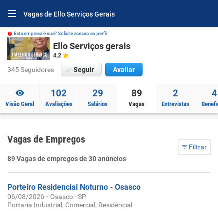
Vagas de Ello Serviços Gerais
Esta empresa é sua? Solicite acesso ao perfil.
Ello Serviços gerais
4,2
345 Seguidores
Seguir
Avaliar
102
29
89
2
4
Visão Geral
Avaliações
Salários
Vagas
Entrevistas
Benefi
Vagas de Empregos
Filtrar
89 Vagas de empregos de 30 anúncios
Porteiro Residencial Noturno - Osasco
-
06/08/2026
Osasco - SP
Portaria Industrial, Comercial, Residêncial