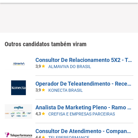
Outros candidatos também viram
Consultor De Relacionamento 5X2 - Taboão Da Serra
3,9
ALMAVIVA DO BRASIL
Operador De Teleatendimento - Receptivo De Retenção - Manhã Ou Tarde
3,9
KONECTA BRASIL
Analista De Marketing Pleno - Ramo Educacional
4,3
CREFISA E EMPRESAS PARCEIRAS
Consultor De Atendimento - Companhia Aérea | Inglês Intermediário B2 | Parnamirim/RN
4,4
TELEPERFORMANCE