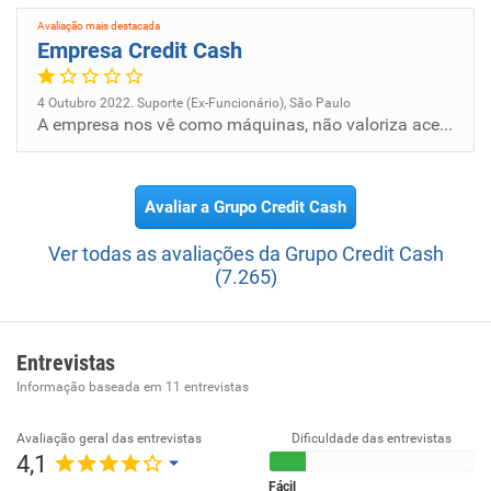
as expectativas.
Avaliação mais destacada
Empresa Credit Cash
4 Outubro 2022. Suporte (Ex-Funcionário), São Paulo
A empresa nos vê como máquinas, não valoriza acertos. Sempre nos cobra de ajuda-los, mas quando é para nos ajudar não qu...
Avaliar a Grupo Credit Cash
Ver todas as avaliações da Grupo Credit Cash
(7.265)
Entrevistas
Informação baseada em
11
entrevistas
Avaliação geral das entrevistas
Dificuldade das entrevistas
4,1
Fácil