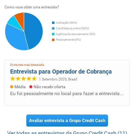
Como voce obter uma entrevista?
Indicação (46%)
Candidatura online (36%)
Agência de recrutamento (9%)
Pessoalmente (9%)
Entrevista mais destacada
Entrevista para Operador de Cobrança
1 Setembro 2020, Brasil
Média
Não recebi oferta
Eu foi pessoalmente no local para fazer a entrevista, mais eles falaram que não tinha vagas para CLT , Eu ja tinha feito a prova ai eles fal...
Avaliar entrevista a Grupo Credit Cash
Ver todas as entrevistas da Grupo Credit Cash (11)