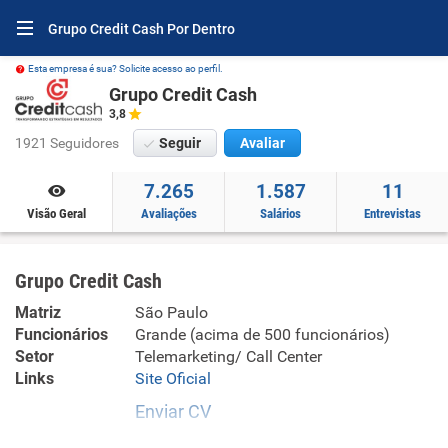
Grupo Credit Cash Por Dentro
Esta empresa é sua? Solicite acesso ao perfil.
Grupo Credit Cash
3,8
1921 Seguidores
Seguir
Avaliar
7.265
1.587
11
Visão Geral
Avaliações
Salários
Entrevistas
Grupo Credit Cash
Matriz
São Paulo
Funcionários
Grande (acima de 500 funcionários)
Setor
Telemarketing/ Call Center
Links
Site Oficial
Enviar CV