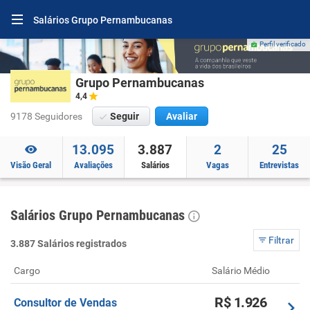
Salários Grupo Pernambucanas
Perfil verificado
Grupo Pernambucanas
4,4
9178 Seguidores
Seguir
Avaliar
13.095
3.887
2
25
Visão Geral
Avaliações
Salários
Vagas
Entrevistas
Salários Grupo Pernambucanas
Filtrar
3.887 Salários registrados
Cargo
Salário Médio
R$ 1.926
Consultor de Vendas