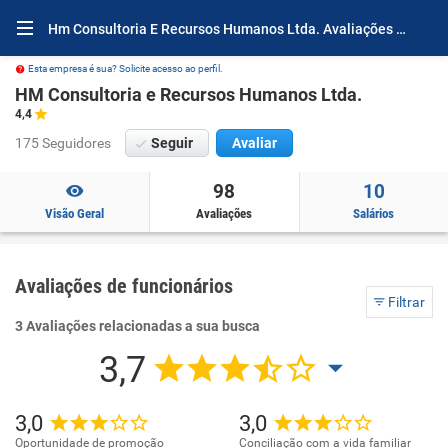
Hm Consultoria E Recursos Humanos Ltda. Avaliações e Opiniões
Esta empresa é sua? Solicite acesso ao perfil.
HM Consultoria e Recursos Humanos Ltda.
4,4
175 Seguidores
Seguir
Avaliar
98
10
Visão Geral
Avaliações
Salários
Avaliações de funcionários
Filtrar
3 Avaliações relacionadas a sua busca
3,7
3,0
3,0
Oportunidade de promoção
Conciliação com a vida familiar