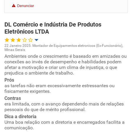
Denunciar
Benefícios
DL Comércio e Indústria De Produtos
Recomenda esta empresa
Eletrônicos LTDA
Recomenda a diretoria
22 Janeiro 2025. Montador de Equipamentos eletronicos (Ex-Funcionário),
Minas Gerais
Oportunidade de promoção
Ambientes onde o crescimento é baseado em amizades ou
conexões ao invés de desempenho e habilidades podem
afetar a motivação e criar um clima de injustiça, o que
Ambiente de trabalho
prejudica o ambiente de trabalho.
Prós
Conciliação com a vida familiar
as tarefas não eram excessivamente estressantes ou
fisicamente exigentes.
Benefícios
Contras
era limitada, com o avanço dependendo mais de relações
pessoais do que de mérito profissional.
Recomenda esta empresa
Dica a diretoria
Recomenda a diretoria
Uma boa relação com a diretoria e encarregados facilita a
comunicação.