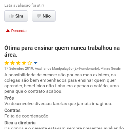
Esta avaliação foi útil?
Sim
Não
Denunciar
Ótima para ensinar quem nunca trabalhou na
área.
17 Setembro 2019. Auxiliar de Manipulação (Ex-Funcionário), Minas Gerais
A possibilidade de crescer são poucas mas existem, os
Oportunidade de promoção
colegas são bem empenhados para ensinar quem quer
aprender, benefícios não tinha era apenas o salário, uma
Ambiente de trabalho
pena que o contrato acabou.
Prós
Vc desenvolve diversas tarefas que jamais imaginou.
Conciliação com a vida familiar
Contras
Falta de coordenação.
Benefícios
Dica a diretoria
Os donos e o gerente estavam sempre presentes avaliando