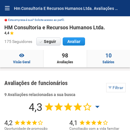
Hm Consultoria E Recursos Humanos Ltda. Avaliações e Opiniões
Esta empresa é sua? Solicite acesso ao perfil.
HM Consultoria e Recursos Humanos Ltda.
4,4
175 Seguidores
Seguir
Avaliar
98
10
Visão Geral
Avaliações
Salários
Avaliações de funcionários
Filtrar
9 Avaliações relacionadas a sua busca
4,3
4,2
4,1
Oportunidade de promoção
Conciliação com a vida familiar