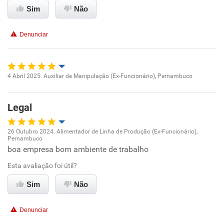
Sim
Não
Não recomenda a diretoria
Denunciar
4 Abril 2025. Auxiliar de Manipulação (Ex-Funcionário), Pernambuco
Oportunidade de promoção
Legal
Ambiente de trabalho
26 Outubro 2024. Alimentador de Linha de Produção (Ex-Funcionário),
Conciliação com a vida familiar
Pernambuco
Oportunidade de promoção
boa empresa bom ambiente de trabalho
Benefícios
Esta avaliação foi útil?
Ambiente de trabalho
Sim
Não
Recomenda esta empresa
Conciliação com a vida familiar
Recomenda a diretoria
Denunciar
Benefícios