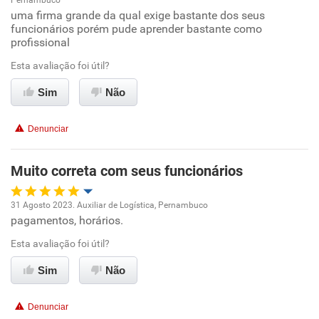
Pernambuco
Oportunidade de promoção
uma firma grande da qual exige bastante dos seus
funcionários porém pude aprender bastante como
profissional
Ambiente de trabalho
Esta avaliação foi útil?
Conciliação com a vida familiar
Sim
Não
Benefícios
Denunciar
Recomenda esta empresa
Muito correta com seus funcionários
Recomenda a diretoria
31 Agosto 2023. Auxiliar de Logística, Pernambuco
pagamentos, horários.
Oportunidade de promoção
Esta avaliação foi útil?
Ambiente de trabalho
Sim
Não
Conciliação com a vida familiar
Denunciar