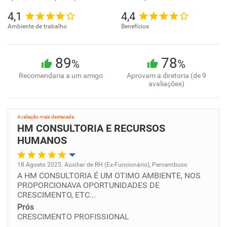
4,1
4,4
Ambiente de trabalho
Benefícios
89
78
%
%
Recomendaria a um amigo
Aprovam a diretoria (de 9
avaliações)
Avaliação mais destacada
HM CONSULTORIA E RECURSOS
HUMANOS
18 Agosto 2025. Auxiliar de RH (Ex-Funcionário), Pernambuco
A HM CONSULTORIA É UM OTIMO AMBIENTE, NOS
Oportunidade de promoção
PROPORCIONAVA OPORTUNIDADES DE
CRESCIMENTO, ETC...
Ambiente de trabalho
Prós
CRESCIMENTO PROFISSIONAL
Conciliação com a vida familiar