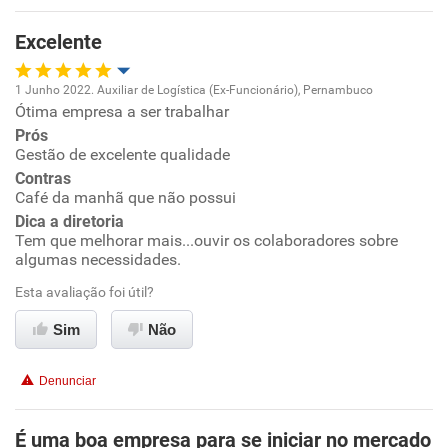
Benefícios
Excelente
Recomenda esta empresa
1 Junho 2022. Auxiliar de Logística (Ex-Funcionário), Pernambuco
Recomenda a diretoria
Ótima empresa a ser trabalhar
Oportunidade de promoção
Prós
Gestão de excelente qualidade
Ambiente de trabalho
Contras
Café da manhã que não possui
Conciliação com a vida familiar
Dica a diretoria
Tem que melhorar mais...ouvir os colaboradores sobre
algumas necessidades.
Benefícios
Esta avaliação foi útil?
Recomenda esta empresa
Sim
Não
Recomenda a diretoria
Denunciar
É uma boa empresa para se iniciar no mercado