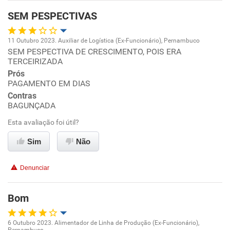
SEM PESPECTIVAS
Recomenda esta empresa
Recomenda a diretoria
11 Outubro 2023. Auxiliar de Logística (Ex-Funcionário), Pernambuco
SEM PESPECTIVA DE CRESCIMENTO, POIS ERA
Oportunidade de promoção
TERCEIRIZADA
Prós
Ambiente de trabalho
PAGAMENTO EM DIAS
Contras
Conciliação com a vida familiar
BAGUNÇADA
Esta avaliação foi útil?
Benefícios
Sim
Não
Não recomenda esta empresa
Denunciar
Não recomenda a diretoria
Bom
6 Outubro 2023. Alimentador de Linha de Produção (Ex-Funcionário),