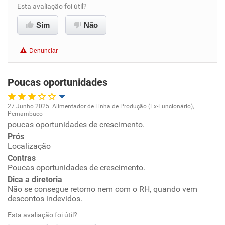
Esta avaliação foi útil?
Benefícios
Sim
Não
Recomenda esta empresa
Denunciar
Recomenda a diretoria
Poucas oportunidades
27 Junho 2025. Alimentador de Linha de Produção (Ex-Funcionário),
Pernambuco
Oportunidade de promoção
poucas oportunidades de crescimento.
Prós
Ambiente de trabalho
Localização
Contras
Poucas oportunidades de crescimento.
Conciliação com a vida familiar
Dica a diretoria
Não se consegue retorno nem com o RH, quando vem
Benefícios
descontos indevidos.
Esta avaliação foi útil?
Recomenda esta empresa