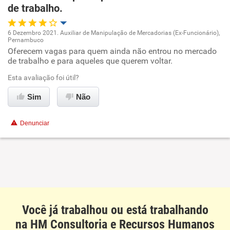
de trabalho.
6 Dezembro 2021. Auxiliar de Manipulação de Mercadorias (Ex-Funcionário),
Pernambuco
Oportunidade de promoção
Oferecem vagas para quem ainda não entrou no mercado
de trabalho e para aqueles que querem voltar.
Ambiente de trabalho
Esta avaliação foi útil?
Conciliação com a vida familiar
Sim
Não
Benefícios
Denunciar
Recomenda esta empresa
Recomenda a diretoria
Você já trabalhou ou está trabalhando
na HM Consultoria e Recursos Humanos