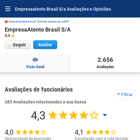
Empresaatento Brasil S/a Avaliações e Opiniões
Esta empresa é sua? Solicite acesso ao perfil.
EmpresaAtento Brasil S/A
4,3
Seguir
Avaliar
2.656
Visão Geral
Avaliações
Avaliações de funcionários
Filtrar
283 Avaliações relacionadas a sua busca
4,3
4,0
4,1
Oportunidade de promoção
Conciliação com a vida familiar