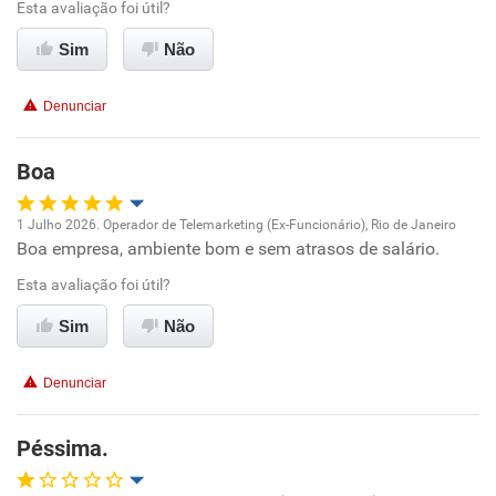
Esta avaliação foi útil?
Conciliação com a vida familiar
Sim
Não
Benefícios
Denunciar
Não recomenda esta empresa
Boa
Não recomenda a diretoria
1 Julho 2026. Operador de Telemarketing (Ex-Funcionário), Rio de Janeiro
Boa empresa, ambiente bom e sem atrasos de salário.
Oportunidade de promoção
Esta avaliação foi útil?
Ambiente de trabalho
Sim
Não
Conciliação com a vida familiar
Denunciar
Benefícios
Péssima.
Recomenda esta empresa