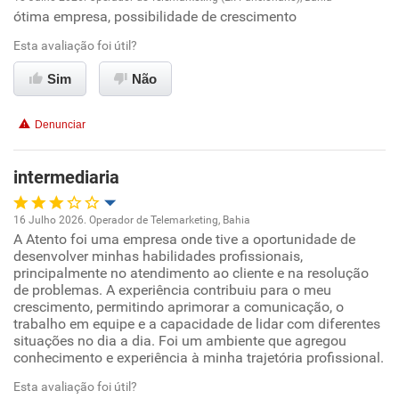
ótima empresa, possibilidade de crescimento
Oportunidade de promoção
Esta avaliação foi útil?
Ambiente de trabalho
Sim
Não
Conciliação com a vida familiar
Denunciar
Benefícios
intermediaria
Recomenda esta empresa
16 Julho 2026. Operador de Telemarketing, Bahia
A Atento foi uma empresa onde tive a oportunidade de
Oportunidade de promoção
desenvolver minhas habilidades profissionais,
principalmente no atendimento ao cliente e na resolução
Ambiente de trabalho
de problemas. A experiência contribuiu para o meu
crescimento, permitindo aprimorar a comunicação, o
trabalho em equipe e a capacidade de lidar com diferentes
Conciliação com a vida familiar
situações no dia a dia. Foi um ambiente que agregou
conhecimento e experiência à minha trajetória profissional.
Benefícios
Esta avaliação foi útil?