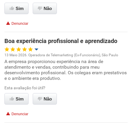
Sim
Não
Não recomenda esta empresa
Não recomenda a diretoria
Denunciar
Boa experiência profissional e aprendizado
13 Maio 2026. Operadora de Telemarketing (Ex-Funcionário), São Paulo
A empresa proporcionou experiência na área de
Oportunidade de promoção
atendimento e vendas, contribuindo para meu
desenvolvimento profissional. Os colegas eram prestativos
Ambiente de trabalho
e o ambiente era produtivo.
Esta avaliação foi útil?
Conciliação com a vida familiar
Sim
Não
Benefícios
Denunciar
Recomenda esta empresa
Recomenda a diretoria