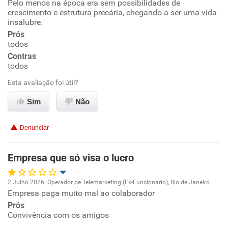
Pelo menos na época era sem possibilidades de
Oportunidade de promoção
crescimento e estrutura precária, chegando a ser uma vida
insalubre.
Ambiente de trabalho
Prós
todos
Conciliação com a vida familiar
Contras
todos
Benefícios
Esta avaliação foi útil?
Sim
Não
Não recomenda esta empresa
Não recomenda a diretoria
Denunciar
Empresa que só visa o lucro
2 Julho 2026. Operador de Telemarketing (Ex-Funcionário), Rio de Janeiro
Empresa paga muito mal ao colaborador
Oportunidade de promoção
Prós
Convivência com os amigos
Ambiente de trabalho