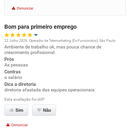
Benefícios
Denunciar
Recomenda esta empresa
Bom para primeiro emprego
Recomenda a diretoria
22 Julho 2026. Operador de Telemarketing (Ex-Funcionário), São Paulo
Ambiente de trabalho ok, mas pouca chance de
Oportunidade de promoção
crescimento profissional.
Prós
Ambiente de trabalho
As pessoas
Contras
Conciliação com a vida familiar
o salário
Dica a diretoria
diretoria afastada das equipes operacionais.
Benefícios
Esta avaliação foi útil?
Recomenda esta empresa
Sim
Não
Não recomenda a diretoria
Denunciar