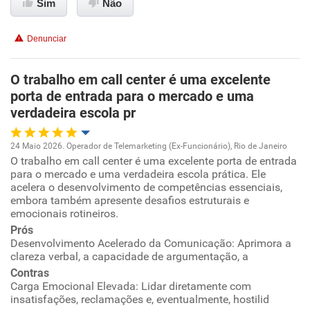
Sim
Não
Conciliação com a vida familiar
Denunciar
Benefícios
O trabalho em call center é uma excelente
porta de entrada para o mercado e uma
Recomenda esta empresa
verdadeira escola pr
24 Maio 2026. Operador de Telemarketing (Ex-Funcionário), Rio de Janeiro
O trabalho em call center é uma excelente porta de entrada
Oportunidade de promoção
para o mercado e uma verdadeira escola prática. Ele
acelera o desenvolvimento de competências essenciais,
Ambiente de trabalho
embora também apresente desafios estruturais e
emocionais rotineiros.
Prós
Conciliação com a vida familiar
Desenvolvimento Acelerado da Comunicação: Aprimora a
clareza verbal, a capacidade de argumentação, a
Benefícios
Contras
Carga Emocional Elevada: Lidar diretamente com
insatisfações, reclamações e, eventualmente, hostilid
Recomenda esta empresa