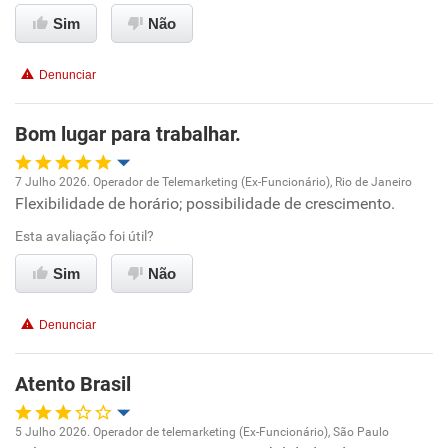
Sim
Recomenda esta empresa
Não
Recomenda a diretoria
Denunciar
Bom lugar para trabalhar.
7 Julho 2026. Operador de Telemarketing (Ex-Funcionário), Rio de Janeiro
Flexibilidade de horário; possibilidade de crescimento.
Oportunidade de promoção
Esta avaliação foi útil?
Ambiente de trabalho
Sim
Não
Conciliação com a vida familiar
Denunciar
Benefícios
Atento Brasil
Recomenda esta empresa
5 Julho 2026. Operador de telemarketing (Ex-Funcionário), São Paulo
Recomenda a diretoria