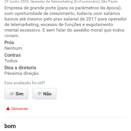
29 Junho 2026. Operador de Telemarketing (Ex-Funcionário), São Paulo
Empresa de grande porte (para os parâmetros da época),
Oportunidade de promoção
com oportunidade de crescimento, todavia com salários
baixos até mesmo pelo piso salarial de 2017 para operador
Ambiente de trabalho
de telemarketing, excesso de funções e esgotamento
mental excessivo. E sem falar do assédio moral que todos
viviam.
Conciliação com a vida familiar
Prós
Nenhum.
Benefícios
Contras
Todos.
Não recomenda esta empresa
Dica a diretoria
Péssima direção.
Não recomenda a diretoria
Esta avaliação foi útil?
Sim
Não
Denunciar
bom