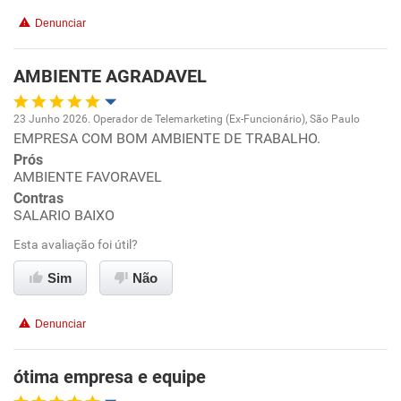
Denunciar
AMBIENTE AGRADAVEL
23 Junho 2026. Operador de Telemarketing (Ex-Funcionário), São Paulo
EMPRESA COM BOM AMBIENTE DE TRABALHO.
Oportunidade de promoção
Prós
AMBIENTE FAVORAVEL
Ambiente de trabalho
Contras
SALARIO BAIXO
Conciliação com a vida familiar
Esta avaliação foi útil?
Benefícios
Sim
Não
Recomenda esta empresa
Denunciar
Recomenda a diretoria
ótima empresa e equipe