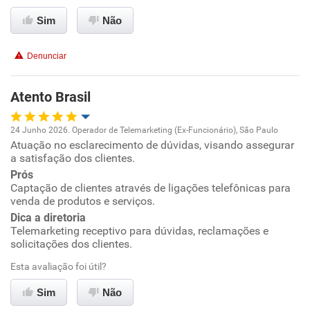
Benefícios
Sim
Não
Recomenda esta empresa
Denunciar
Recomenda a diretoria
Atento Brasil
24 Junho 2026. Operador de Telemarketing (Ex-Funcionário), São Paulo
Atuação no esclarecimento de dúvidas, visando assegurar
Oportunidade de promoção
a satisfação dos clientes.
Prós
Ambiente de trabalho
Captação de clientes através de ligações telefônicas para
venda de produtos e serviços.
Conciliação com a vida familiar
Dica a diretoria
Telemarketing receptivo para dúvidas, reclamações e
solicitações dos clientes.
Benefícios
Esta avaliação foi útil?
Recomenda esta empresa
Sim
Não
Recomenda a diretoria