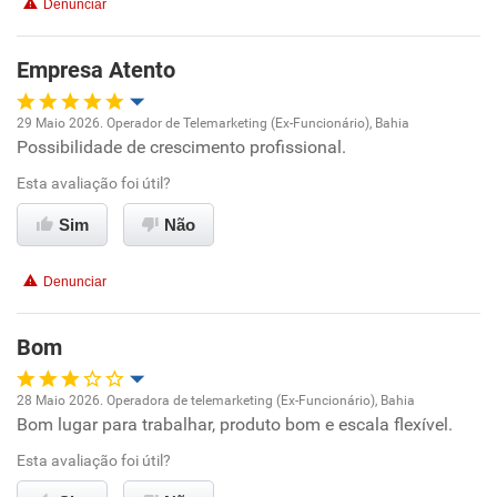
Denunciar
Recomenda esta empresa
Empresa Atento
Recomenda a diretoria
29 Maio 2026. Operador de Telemarketing (Ex-Funcionário), Bahia
Possibilidade de crescimento profissional.
Oportunidade de promoção
Esta avaliação foi útil?
Ambiente de trabalho
Sim
Não
Conciliação com a vida familiar
Denunciar
Benefícios
Bom
Recomenda esta empresa
28 Maio 2026. Operadora de telemarketing (Ex-Funcionário), Bahia
Recomenda a diretoria
Bom lugar para trabalhar, produto bom e escala flexível.
Oportunidade de promoção
Esta avaliação foi útil?
Ambiente de trabalho