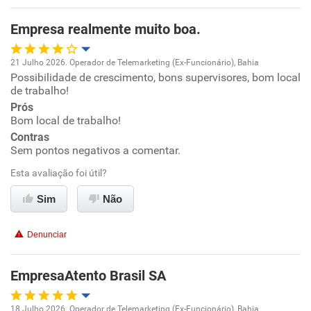
Empresa realmente muito boa.
21 Julho 2026. Operador de Telemarketing (Ex-Funcionário), Bahia
Possibilidade de crescimento, bons supervisores, bom local
Oportunidade de promoção
de trabalho!
Prós
Ambiente de trabalho
Bom local de trabalho!
Contras
Conciliação com a vida familiar
Sem pontos negativos a comentar.
Esta avaliação foi útil?
Benefícios
Sim
Não
Recomenda esta empresa
Denunciar
Recomenda a diretoria
EmpresaAtento Brasil SA
18 Julho 2026. Operador de Telemarketing (Ex-Funcionário), Bahia