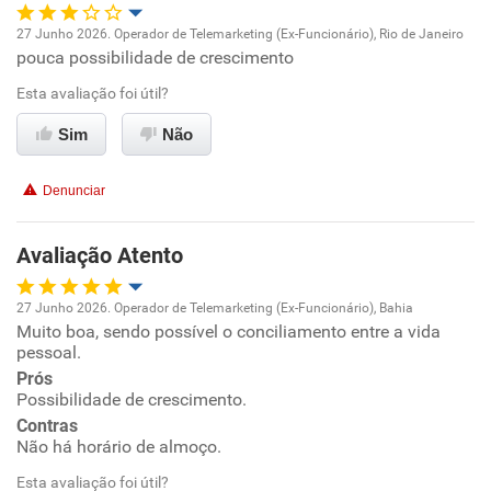
27 Junho 2026. Operador de Telemarketing (Ex-Funcionário), Rio de Janeiro
pouca possibilidade de crescimento
Oportunidade de promoção
Esta avaliação foi útil?
Ambiente de trabalho
Sim
Não
Conciliação com a vida familiar
Denunciar
Benefícios
Avaliação Atento
Recomenda esta empresa
27 Junho 2026. Operador de Telemarketing (Ex-Funcionário), Bahia
Muito boa, sendo possível o conciliamento entre a vida
Oportunidade de promoção
pessoal.
Prós
Ambiente de trabalho
Possibilidade de crescimento.
Contras
Conciliação com a vida familiar
Não há horário de almoço.
Esta avaliação foi útil?