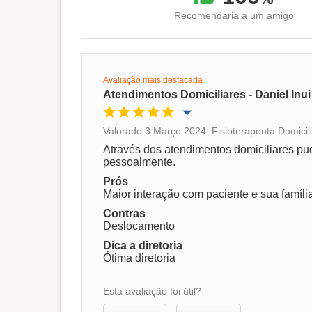
Recomendaria a um amigo
Avaliação mais destacada
Atendimentos Domiciliares - Daniel Inui
Valorado 3 Março 2024. Fisioterapeuta Domicil
Oportunidade de promoção
Através dos atendimentos domiciliares pu
pessoalmente.
Ambiente de trabalho
Prós
Maior interação com paciente e sua famíli
Contras
Recomenda esta empresa
Deslocamento
Dica a diretoria
Ótima diretoria
Esta avaliação foi útil?