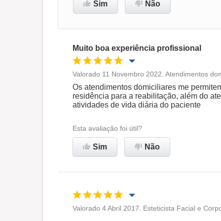
Sim
Não
Muito boa experiência profissional
Valorado 11 Novembro 2022. Atendimentos domi
Oportunidade de promoção
Os atendimentos domiciliares me permitem 
residência para a reabilitação, além do a
atividades de vida diária do paciente
Ambiente de trabalho
Esta avaliação foi útil?
Recomenda esta empresa
Sim
Não
Valorado 4 Abril 2017. Esteticista Facial e Corp
Oportunidade de promoção