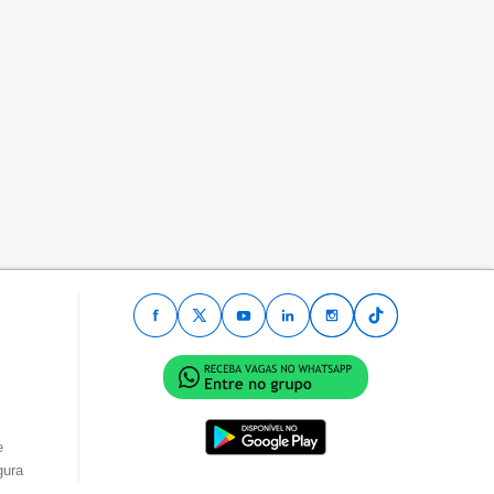
e
gura