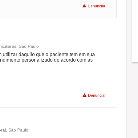
Denunciar
ciliares, São Paulo
Conciliação com a vida familiar
utilizar daquilo que o paciente tem em sua
tendimento personalizado de acordo com as
Benefícios
Recomenda a diretoria
Denunciar
oral, São Paulo
Conciliação com a vida familiar