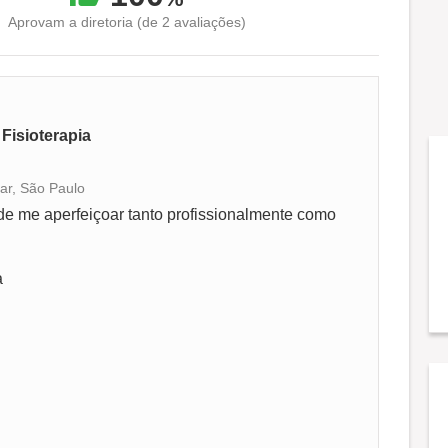
Aprovam a diretoria (de 2 avaliações)
 Fisioterapia
iar, São Paulo
Conciliação com a vida familiar
de me aperfeiçoar tanto profissionalmente como
Benefícios
a
Recomenda a diretoria