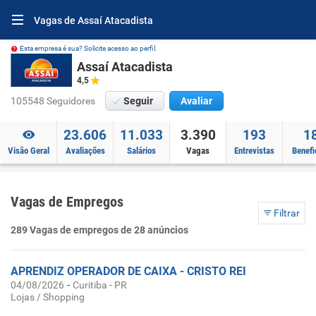
Vagas de Assaí Atacadista
Esta empresa é sua? Solicite acesso ao perfil.
Assaí Atacadista
4,5
105548 Seguidores
Seguir
Avaliar
23.606
11.033
3.390
193
1
Visão Geral
Avaliações
Salários
Vagas
Entrevistas
Benefi
Vagas de Empregos
Filtrar
289 Vagas de empregos de 28 anúncios
APRENDIZ OPERADOR DE CAIXA - CRISTO REI
-
04/08/2026
Curitiba - PR
Lojas / Shopping