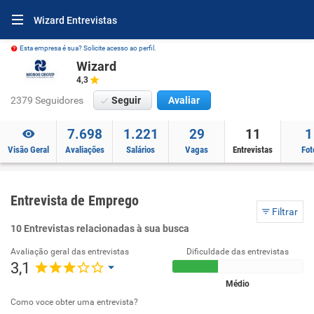
Wizard Entrevistas
Esta empresa é sua? Solicite acesso ao perfil.
Wizard
4,3
2379 Seguidores
Seguir
Avaliar
7.698
1.221
29
11
1
Visão Geral
Avaliações
Salários
Vagas
Entrevistas
Fot
Entrevista de Emprego
Filtrar
10 Entrevistas relacionadas à sua busca
Avaliação geral das entrevistas
Dificuldade das entrevistas
3,1
Médio
Como voce obter uma entrevista?