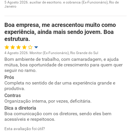
5 Agosto 2026. auxiliar de escritorio. e cobranca (Ex-Funcionário), Rio de
Janeiro
Oportunidade de promoção
Ambiente de trabalho
Boa empresa, me acrescentou muito como
experiência, ainda mais sendo jovem. Boa
estrutura.
Conciliação com a vida familiar
Benefícios
4 Agosto 2026. Monitor (Ex-Funcionário), Rio Grande do Sul
Bom ambiente de trabalho, com camaradagem, e ajuda
Oportunidade de promoção
mútua, boa oportunidade de crescimento para quem quer
Recomenda esta empresa
seguir no ramo.
Ambiente de trabalho
Prós
Completa no sentido de dar uma experiência grande e
produtiva.
Conciliação com a vida familiar
Contras
Organização interna, por vezes, deficitária.
Benefícios
Dica a diretoria
Boa comunicação com os diretores, sendo eles bem
Recomenda esta empresa
acessíveis e respeitosos.
Esta avaliação foi útil?