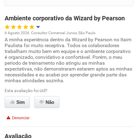
Benefícios
Ambiente corporativo da Wizard by Pearson
Recomenda esta empresa
Recomenda a diretoria
6 Agosto 2026. Consultor Comercial Junior, São Paulo
A minha experiência dentro da Wizard by Pearson no Itaim
Oportunidade de promoção
Paulista foi muito receptiva. Todos os colaboradores
trabalham muito bem em equipe e o ambiente corporativo
Ambiente de trabalho
é organizado, convidativo e confortável. Porém, o meu
período de treinamento não atingiu as minhas
expectativas, não demonstraram estarem aptos as minhas
Conciliação com a vida familiar
necessidades e eu acabei por aprender grande parte das
minhas atividades sozinha.
Benefícios
Esta avaliação foi útil?
Sim
Recomenda esta empresa
Não
Recomenda a diretoria
Denunciar
Avaliação