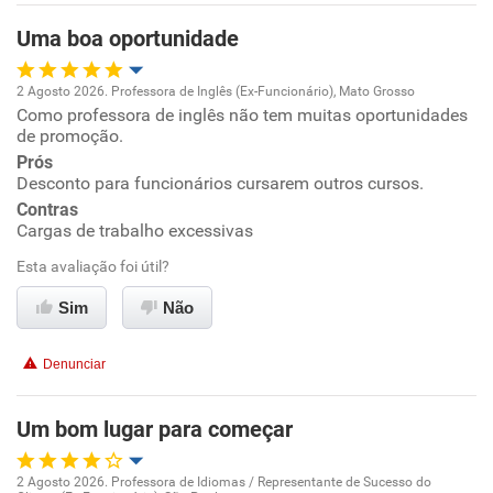
Uma boa oportunidade
Ambiente de trabalho
2 Agosto 2026. Professora de Inglês (Ex-Funcionário), Mato Grosso
Conciliação com a vida familiar
Como professora de inglês não tem muitas oportunidades
Oportunidade de promoção
de promoção.
Benefícios
Prós
Ambiente de trabalho
Desconto para funcionários cursarem outros cursos.
Contras
Recomenda esta empresa
Conciliação com a vida familiar
Cargas de trabalho excessivas
Recomenda a diretoria
Esta avaliação foi útil?
Benefícios
Sim
Não
Recomenda esta empresa
Denunciar
Não recomenda a diretoria
Um bom lugar para começar
2 Agosto 2026. Professora de Idiomas / Representante de Sucesso do