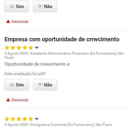
Sim
Não
Conciliação com a vida familiar
Denunciar
Benefícios
Empresa com oportunidade de crrwcimento
Não recomenda esta empresa
3 Agosto 2026. Assistente Administrativo Financeiro (Ex-Funcionário), São
Paulo
Oportunidade de promoção
Oportunidade de crescimento e
Esta avaliação foi útil?
Ambiente de trabalho
Sim
Não
Conciliação com a vida familiar
Denunciar
Benefícios
Recomenda esta empresa
3 Agosto 2026. Divulgadora Comercial (Ex-Funcionário), São Paulo
Recomenda a diretoria
Oportunidade de promoção