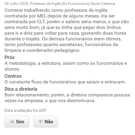
30 Julho 2026. Professor de Inglês (Ex-Funcionário), Santa Catarina
Comecei trabalhando como professora de inglês
Oportunidade de promoção
contratada por MEI, depois de alguns meses, iria ser
contratada por CLT, porém o salário seria menor, o que não
Ambiente de trabalho
seria muito bom, já que eu tinha que pegar dois ônibus
para ir, e dois para voltar para casa, gastando duas horas
durante o trajeto. Os demais funcionários eram ótimos,
Conciliação com a vida familiar
tanto professores quanto secretárias, funcionários da
limpeza e coordenador pedagógico.
Benefícios
Prós
A metodologia, a estrutura, assim como os funcionários e
alunos.
Recomenda esta empresa
Contras
O constante fluxo de funcionários que saíam e entravam.
Dica a diretoria
Bom relacionamento, porém, a diretora comparecia poucas
vezes na empresa, o que nos desmotivava.
Esta avaliação foi útil?
Sim
Não