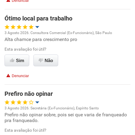
Denunciar
Ótimo local para trabalho
3 Agosto 2026. Consultora Comercial (Ex-Funcionário), São Paulo
Alta chamce para crescimento pro
Oportunidade de promoção
Esta avaliação foi útil?
Ambiente de trabalho
Sim
Não
Conciliação com a vida familiar
Denunciar
Benefícios
Prefiro não opinar
Não recomenda esta empresa
3 Agosto 2026. Secretária (Ex-Funcionário), Espírito Santo
Não recomenda a diretoria
Prefiro não opinar sobre, pois sei que varia de franqueado
Oportunidade de promoção
pra franqueado.
Ambiente de trabalho
Esta avaliação foi útil?