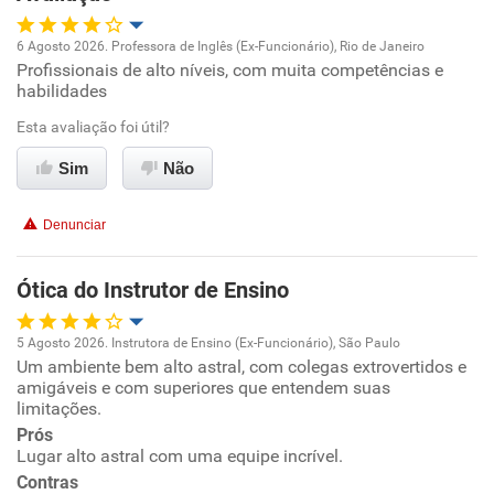
6 Agosto 2026. Professora de Inglês (Ex-Funcionário), Rio de Janeiro
Profissionais de alto níveis, com muita competências e
Oportunidade de promoção
habilidades
Ambiente de trabalho
Esta avaliação foi útil?
Sim
Não
Conciliação com a vida familiar
Denunciar
Benefícios
Ótica do Instrutor de Ensino
Recomenda esta empresa
5 Agosto 2026. Instrutora de Ensino (Ex-Funcionário), São Paulo
Um ambiente bem alto astral, com colegas extrovertidos e
Oportunidade de promoção
amigáveis e com superiores que entendem suas
limitações.
Ambiente de trabalho
Prós
Lugar alto astral com uma equipe incrível.
Conciliação com a vida familiar
Contras