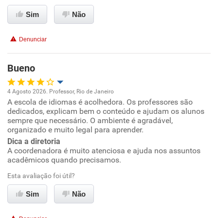
Sim
Não
Denunciar
Bueno
4 Agosto 2026. Professor, Rio de Janeiro
A escola de idiomas é acolhedora. Os professores são
Oportunidade de promoção
dedicados, explicam bem o conteúdo e ajudam os alunos
sempre que necessário. O ambiente é agradável,
Ambiente de trabalho
organizado e muito legal para aprender.
Dica a diretoria
A coordenadora é muito atenciosa e ajuda nos assuntos
Conciliação com a vida familiar
acadêmicos quando precisamos.
Benefícios
Esta avaliação foi útil?
Sim
Não
Recomenda esta empresa
Recomenda a diretoria