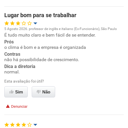
Benefícios
Lugar bom para se trabalhar
Recomenda esta empresa
5 Agosto 2026. professor de inglês e italiano (Ex-Funcionário), São Paulo
Recomenda a diretoria
É tudo muito claro e bem fácil de se entender.
Oportunidade de promoção
Prós
o clima é bom e a empresa é organizada
Ambiente de trabalho
Contras
não há possibilidade de crescimento.
Conciliação com a vida familiar
Dica a diretoria
normal.
Benefícios
Esta avaliação foi útil?
Sim
Não
Recomenda esta empresa
Não recomenda a diretoria
Denunciar