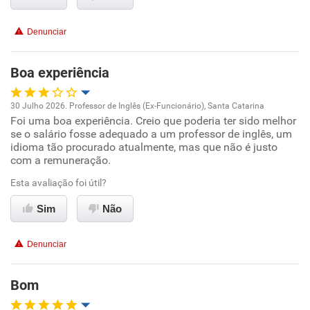
Denunciar
Não recomenda esta empresa
Não recomenda a diretoria
Boa experiência
30 Julho 2026. Professor de Inglês (Ex-Funcionário), Santa Catarina
Foi uma boa experiência. Creio que poderia ter sido melhor
Oportunidade de promoção
se o salário fosse adequado a um professor de inglês, um
idioma tão procurado atualmente, mas que não é justo
Ambiente de trabalho
com a remuneração.
Esta avaliação foi útil?
Conciliação com a vida familiar
Sim
Não
Benefícios
Denunciar
Recomenda esta empresa
Recomenda a diretoria
Bom