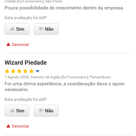
Cliente (Ex-Funcionário), São Paulo
Oportunidade de promoção
Pouca possibilidade de crescimento dentro da empresa.
Esta avaliação foi útil?
Ambiente de trabalho
Sim
Não
Conciliação com a vida familiar
Denunciar
Benefícios
Wizard Piedade
Recomenda esta empresa
1 Agosto 2026. Instrutor de Inglês (Ex-Funcionário), Pernambuco
Foi uma ótima experiência, a coordenação dava o apoio
Oportunidade de promoção
necessário.
Ambiente de trabalho
Esta avaliação foi útil?
Sim
Não
Conciliação com a vida familiar
Denunciar
Benefícios