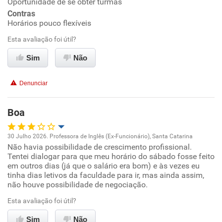
Oportunidade de se obter turmas
Contras
Conciliação com a vida familiar
Horários pouco flexíveis
Esta avaliação foi útil?
Benefícios
Sim
Não
Recomenda esta empresa
Denunciar
Boa
30 Julho 2026. Professora de Inglês (Ex-Funcionário), Santa Catarina
Não havia possibilidade de crescimento profissional.
Oportunidade de promoção
Tentei dialogar para que meu horário do sábado fosse feito
em outros dias (já que o salário era bom) e às vezes eu
Ambiente de trabalho
tinha dias letivos da faculdade para ir, mas ainda assim,
não houve possibilidade de negociação.
Conciliação com a vida familiar
Esta avaliação foi útil?
Sim
Não
Benefícios