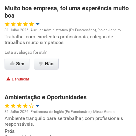
Muito boa empresa, foi uma experência muito
Recomenda esta empresa
boa
Recomenda a diretoria
31 Julho 2026. Auxiliar Administrativo (Ex-Funcionário), Rio de Janeiro
Trabalhei com excelentes profissionais, colegas de
Oportunidade de promoção
trabalhos muito simpaticos
Ambiente de trabalho
Esta avaliação foi útil?
Sim
Não
Conciliação com a vida familiar
Denunciar
Benefícios
Ambientação e Oportunidades
Recomenda esta empresa
Recomenda a diretoria
31 Julho 2026. Professora de Inglês (Ex-Funcionário), Minas Gerais
Ambiente tranquilo para se trabalhar, com profissionais
Oportunidade de promoção
responsáveis.
Prós
Ambiente de trabalho