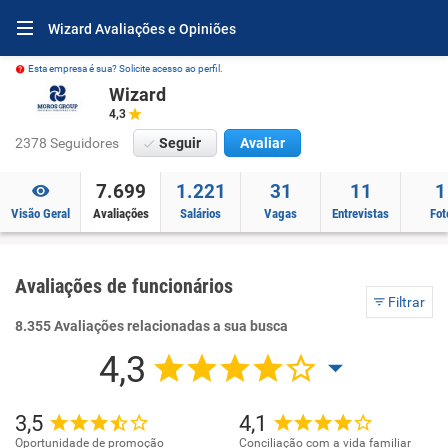
Wizard Avaliações e Opiniões
Esta empresa é sua? Solicite acesso ao perfil.
Wizard
4,3
2378 Seguidores
Seguir
Avaliar
7.699
1.221
31
11
1
Visão Geral
Avaliações
Salários
Vagas
Entrevistas
Fot
Avaliações de funcionários
Filtrar
8.355 Avaliações relacionadas a sua busca
4,3
3,5
4,1
Oportunidade de promoção
Conciliação com a vida familiar