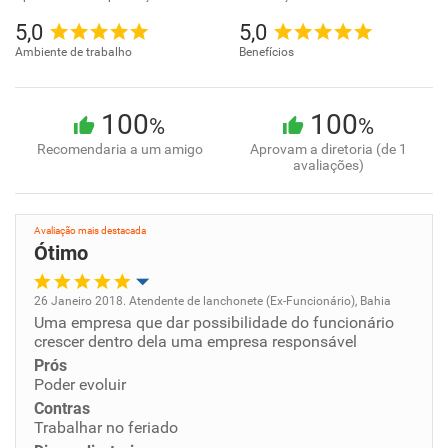
5,0
5,0
Ambiente de trabalho
Benefícios
100
100
%
%
Recomendaria a um amigo
Aprovam a diretoria (de 1
avaliações)
Avaliação mais destacada
Ótimo
26 Janeiro 2018. Atendente de lanchonete (Ex-Funcionário), Bahia
Uma empresa que dar possibilidade do funcionário
Oportunidade de promoção
crescer dentro dela uma empresa responsável
Prós
Ambiente de trabalho
Poder evoluir
Contras
Conciliação com a vida familiar
Trabalhar no feriado