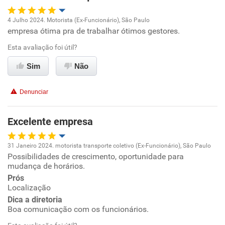
4 Julho 2024. Motorista (Ex-Funcionário), São Paulo
empresa ótima pra de trabalhar ótimos gestores.
Oportunidade de promoção
Esta avaliação foi útil?
Ambiente de trabalho
Sim
Não
Conciliação com a vida familiar
Denunciar
Benefícios
Excelente empresa
Recomenda esta empresa
31 Janeiro 2024. motorista transporte coletivo (Ex-Funcionário), São Paulo
Recomenda a diretoria
Possibilidades de crescimento, oportunidade para
Oportunidade de promoção
mudança de horários.
Prós
Ambiente de trabalho
Localização
Dica a diretoria
Conciliação com a vida familiar
Boa comunicação com os funcionários.