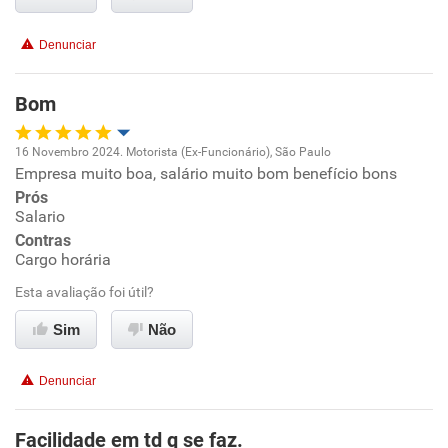
Recomenda a diretoria
Denunciar
Bom
16 Novembro 2024. Motorista (Ex-Funcionário), São Paulo
Empresa muito boa, salário muito bom benefício bons
Oportunidade de promoção
Prós
Salario
Ambiente de trabalho
Contras
Cargo horária
Conciliação com a vida familiar
Esta avaliação foi útil?
Benefícios
Sim
Não
Recomenda esta empresa
Denunciar
Não recomenda a diretoria
Facilidade em td q se faz.