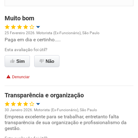
Benefícios
Muito bom
Recomenda esta empresa
Recomenda a diretoria
25 Fevereiro 2026. Motorista (Ex-Funcionário), São Paulo
Paga em dia e certinho.....
Oportunidade de promoção
Esta avaliação foi útil?
Ambiente de trabalho
Sim
Não
Conciliação com a vida familiar
Denunciar
Benefícios
Transparência e organização
Recomenda esta empresa
30 Janeiro 2026. Motorista (Ex-Funcionário), São Paulo
Recomenda a diretoria
Empresa excelente para se trabalhar, entretanto falta
Oportunidade de promoção
transparência de sua organização e profissionalismo da
gestão.
Ambiente de trabalho