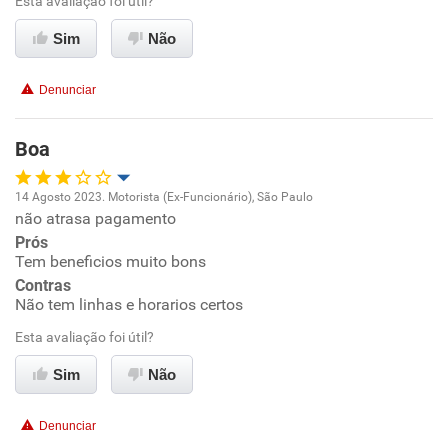
Esta avaliação foi útil?
Benefícios
Sim
Não
Recomenda esta empresa
Denunciar
Recomenda a diretoria
Boa
14 Agosto 2023. Motorista (Ex-Funcionário), São Paulo
não atrasa pagamento
Oportunidade de promoção
Prós
Tem beneficios muito bons
Ambiente de trabalho
Contras
Não tem linhas e horarios certos
Conciliação com a vida familiar
Esta avaliação foi útil?
Benefícios
Sim
Não
Recomenda esta empresa
Denunciar