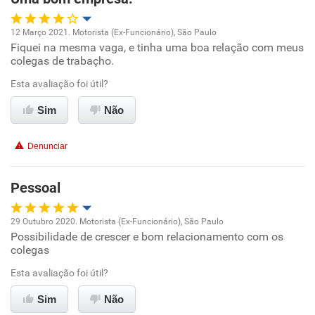
Recomenda esta empresa
12 Março 2021. Motorista (Ex-Funcionário), São Paulo
Recomenda a diretoria
Fiquei na mesma vaga, e tinha uma boa relação com meus
Oportunidade de promoção
colegas de trabaçho.
Ambiente de trabalho
Esta avaliação foi útil?
Sim
Não
Conciliação com a vida familiar
Denunciar
Benefícios
Pessoal
Recomenda esta empresa
29 Outubro 2020. Motorista (Ex-Funcionário), São Paulo
Possibilidade de crescer e bom relacionamento com os
Oportunidade de promoção
colegas
Ambiente de trabalho
Esta avaliação foi útil?
Sim
Não
Conciliação com a vida familiar