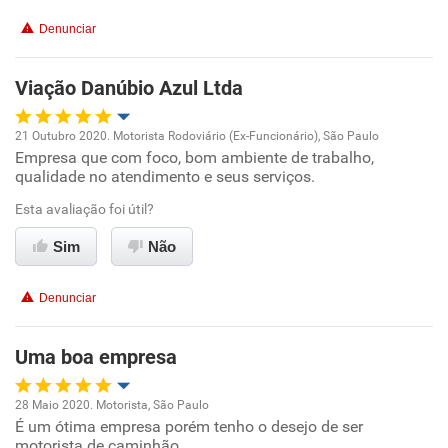
Denunciar
Benefícios
Viação Danúbio Azul Ltda
Recomenda esta empresa
Recomenda a diretoria
21 Outubro 2020. Motorista Rodoviário (Ex-Funcionário), São Paulo
Empresa que com foco, bom ambiente de trabalho,
Oportunidade de promoção
qualidade no atendimento e seus serviços.
Ambiente de trabalho
Esta avaliação foi útil?
Sim
Não
Conciliação com a vida familiar
Denunciar
Benefícios
Uma boa empresa
Recomenda esta empresa
Recomenda a diretoria
28 Maio 2020. Motorista, São Paulo
É um ótima empresa porém tenho o desejo de ser
Oportunidade de promoção
motorista de caminhão