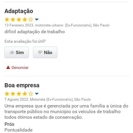
Recomenda a diretoria
Adaptação
13 Fevereiro 2023. motorista urbano (Ex-Funcionário), São Paulo
difícil adaptação de trabalho
Oportunidade de promoção
Esta avaliação foi útil?
Ambiente de trabalho
Sim
Não
Conciliação com a vida familiar
Denunciar
Benefícios
Boa empresa
Recomenda esta empresa
7 Agosto 2022. Motorista (Ex-Funcionário), São Paulo
Não recomenda a diretoria
Uma empresa que é gerenciada por uma família a única do
Oportunidade de promoção
transporte público no município os veículos de trabalho
todos ótimos estado de conservação.
Ambiente de trabalho
Prós
Pontualidade