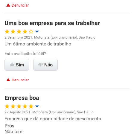
Denunciar
Benefícios
Uma boa empresa para se trabalhar
Recomenda esta empresa
2 Setembro 2021. Motorista (Ex-Funcionário), São Paulo
Recomenda a diretoria
Um ótimo ambiente de trabalho
Oportunidade de promoção
Esta avaliação foi útil?
Ambiente de trabalho
Sim
Não
Conciliação com a vida familiar
Denunciar
Benefícios
Empresa boa
Recomenda esta empresa
22 Agosto 2021. Motorista (Ex-Funcionário), São Paulo
Empresa que dá oportunidade de crescimento
Oportunidade de promoção
Prós
Não tem
Ambiente de trabalho