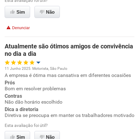
Esta avaliação foi útil?
Conciliação com a vida familiar
Sim
Não
Benefícios
Denunciar
Não recomenda esta empresa
Atualmente são ótimos amigos de convivência
Não recomenda a diretoria
no dia a dia
11 Junho 2025. Motorista, São Paulo
A empresa é ótima mas cansativa em diferentes ocasiões
Oportunidade de promoção
Prós
Bom em resolver problemas
Ambiente de trabalho
Contras
Não dão horário escolhido
Conciliação com a vida familiar
Dica a diretoria
Diretiva se preocupa em manter os trabalhadores motivado
Benefícios
Esta avaliação foi útil?
Sim
Não
Recomenda esta empresa