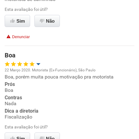
Ambiente de trabalho
Esta avaliação foi útil?
Sim
Não
Conciliação com a vida familiar
Denunciar
Benefícios
Boa
Recomenda esta empresa
Recomenda a diretoria
22 Março 2020. Motorista (Ex-Funcionário), São Paulo
Boa, porém muita pouca motivação pra motorista
Oportunidade de promoção
Prós
Boa
Ambiente de trabalho
Contras
Nada
Conciliação com a vida familiar
Dica a diretoria
Fiscalização
Benefícios
Esta avaliação foi útil?
Sim
Não