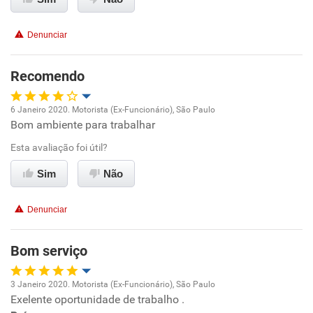
Recomenda esta empresa
Não recomenda a diretoria
Denunciar
Recomendo
6 Janeiro 2020. Motorista (Ex-Funcionário), São Paulo
Bom ambiente para trabalhar
Oportunidade de promoção
Esta avaliação foi útil?
Ambiente de trabalho
Sim
Não
Conciliação com a vida familiar
Denunciar
Benefícios
Bom serviço
Recomenda esta empresa
3 Janeiro 2020. Motorista (Ex-Funcionário), São Paulo
Não recomenda a diretoria
Exelente oportunidade de trabalho .
Oportunidade de promoção