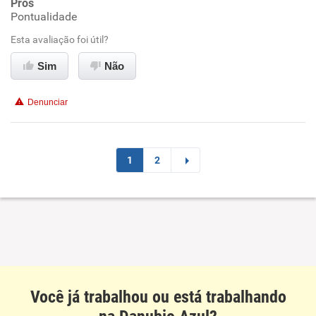
Prós
Pontualidade
Ambiente de trabalho
Esta avaliação foi útil?
Conciliação com a vida familiar
Sim
Não
Benefícios
Denunciar
Recomenda esta empresa
1
2
Você já trabalhou ou está trabalhando