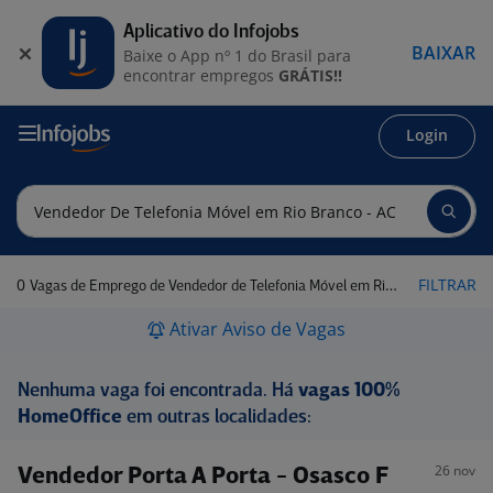
Aplicativo do Infojobs
BAIXAR
Baixe o App nº 1 do Brasil para
encontrar empregos
GRÁTIS!!
Login
0
FILTRAR
Vagas de Emprego de Vendedor de Telefonia Móvel em Rio Branco - AC
Ativar Aviso de Vagas
Nenhuma vaga foi encontrada. Há
vagas 100%
HomeOffice
em outras localidades:
26 nov
Vendedor Porta A Porta - Osasco F