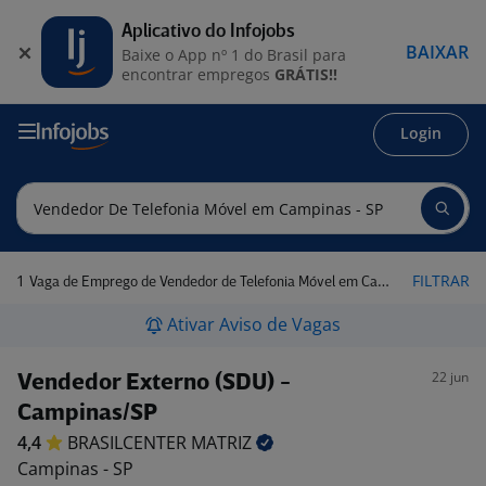
Aplicativo do Infojobs
BAIXAR
Baixe o App nº 1 do Brasil para
encontrar empregos
GRÁTIS!!
Login
1
FILTRAR
Vaga de Emprego de Vendedor de Telefonia Móvel em Campinas - SP
Ativar Aviso de Vagas
22 jun
Vendedor Externo (SDU) -
Campinas/SP
4,4
BRASILCENTER
MATRIZ
Campinas - SP