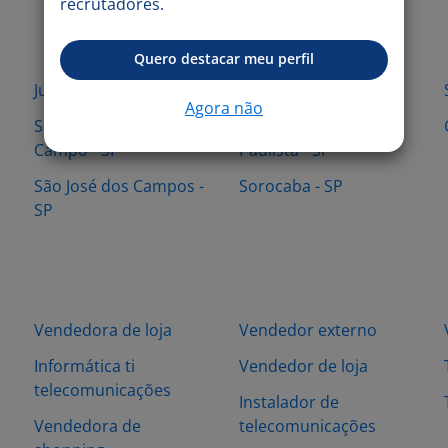
recrutadores.
Quero destacar meu perfil
Jundiaí - SP
Osasco - SP
Agora não
São Bernardo do
Vargem Grande
Campo - SP
Paulista - SP
São José dos Campos -
Sorocaba - SP
SP
Vendedora de loja
Vendedor externo
Informática ti
Vendedor de loja
telecomunicações
Instalador de
Vendedora de
telecomunicações