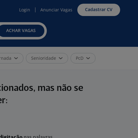
Cadastrar CV
Login
Anunciar Vagas
ACHAR VAGAS
rnada
Senioridade
PcD
cionados, mas não se
r:
digitação
nas palavras