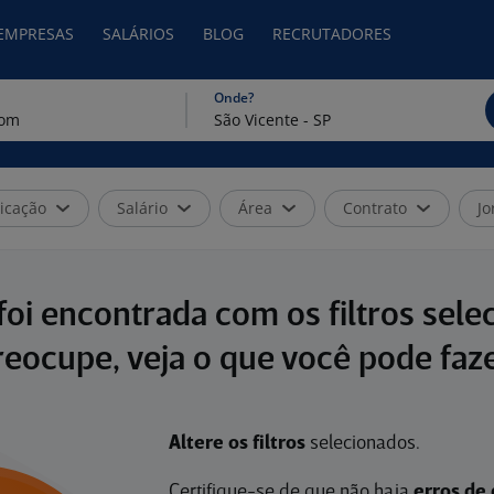
 EMPRESAS
SALÁRIOS
BLOG
RECRUTADORES
Onde?
icação
Salário
Área
Contrato
Jo
oi encontrada com os filtros sele
reocupe, veja o que você pode faze
Altere os filtros
selecionados.
Certifique-se de que não haja
erros de 