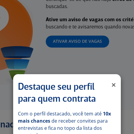
buscadas.
Ative um aviso de vagas com os crit
buscando e te avisaremos quando novas
ATIVAR AVISO DE VAGAS
Destaque seu perfil
para quem contrata
Com o perfil destacado, você tem até
10x
mais chances
de receber convites para
onadas
entrevistas e fica no topo da lista dos