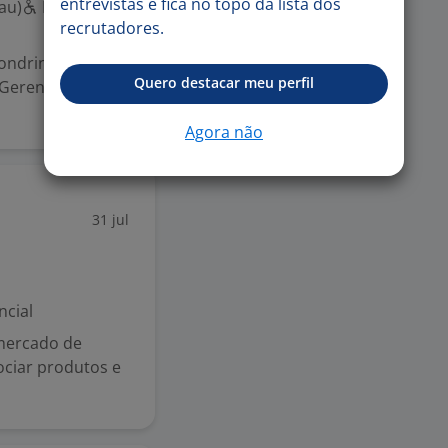
entrevistas e fica no topo da lista dos
au)
PcD
recrutadores.
ondrina Part
Quero destacar meu perfil
Gerenciar as
Agora não
31 jul
ncial
 mercado de
ociar produtos e