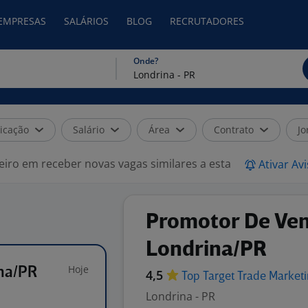
 EMPRESAS
SALÁRIOS
BLOG
RECRUTADORES
Onde?
icação
Salário
Área
Contrato
Jo
eiro em receber novas vagas similares a esta
Ativar Av
Promotor De Ven
Londrina/PR
Hoje
ina/PR
4,5
Top Target Trade
Market
Londrina - PR