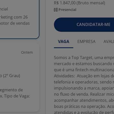
R$ 1.847,00 (Bruto mensal)
cial
Presencial
rketing com 26
otor de vendas
CANDIDATAR-ME
VAGA
EMPRESA
AVAL
Ontem
Somos a Top Target, uma empr
mercado e estamos buscando u
que é uma fintech multinaciona
 (2º Grau)
Atividades: Atuação em lojas d
telefonia e operadoras, sendo r
impulsionando a marca, apoia
segmento de
no fluxo de venda. Realizar mi
x. Tipo de Vaga:
acompanhar atendimentos, abor
boas práticas na operação. Ac
atendidas e a evolução de per