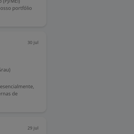
 (PJ/MEI)
osso portfólio
30 jul
Grau)
resencialmente,
ernas de
29 jul