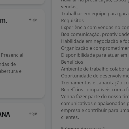
vendas;
Trabalhar em equipe para garant
Hoje
Requisitos
im,
Experiência com vendas no comé
Boa comunicação, proatividade 
Habilidade em negociação e fo
Organização e comprometimen
Presencial
Disponibilidade para atuar em
Benefícios
ndas de
Ambiente de trabalho colabora
abertura e
Oportunidade de desenvolvimen
Treinamentos e capacitação co
Benefícios compatíveis com a f
Venha fazer parte do nosso ti
comunicativos e apaixonados p
empresa e contribuir para uma
Hoje
TANA
clientes.
Número de vagas:
4