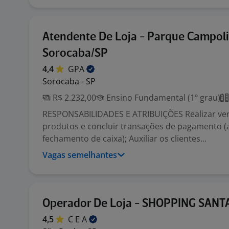
Atendente De Loja - Parque Campol
Sorocaba/SP
4,4
GPA
Sorocaba - SP
R$ 2.232,00
Ensino Fundamental (1º grau)
RESPONSABILIDADES E ATRIBUIÇÕES Realizar ve
produtos e concluir transações de pagamento (
fechamento de caixa); Auxiliar os clientes...
Vagas semelhantes
Operador De Loja - SHOPPING SAN
4,5
C E
A