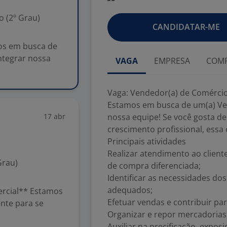
 (2º Grau)
CANDIDATAR-ME
os em busca de
ntegrar nossa
VAGA
EMPRESA
COMP
Vaga: Vendedor(a) de Comércio
Estamos em busca de um(a) Ven
17 abr
nossa equipe! Se você gosta de
crescimento profissional, essa
Principais atividades
Realizar atendimento ao client
Grau)
de compra diferenciada;
Identificar as necessidades do
adequados;
rcial** Estamos
Efetuar vendas e contribuir par
nte para se
Organizar e repor mercadorias
Auxiliar na precificação, exp