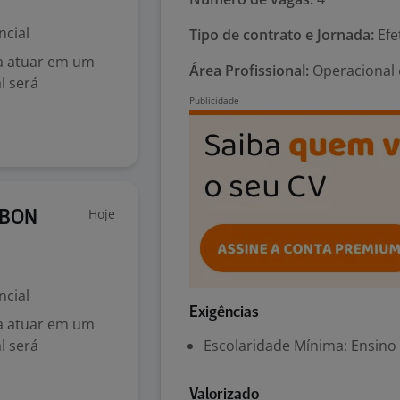
ncial
Tipo de contrato e Jornada:
Efe
a atuar em um
Área Profissional:
Operacional 
l será
Hoje
RBON
ncial
Exigências
a atuar em um
l será
Escolaridade Mínima: Ensino
Valorizado