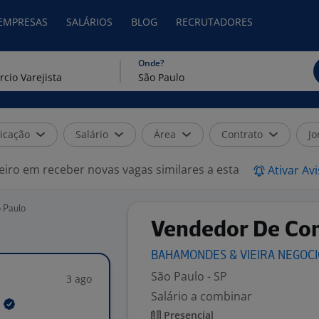
 EMPRESAS
SALÁRIOS
BLOG
RECRUTADORES
Onde?
icação
Salário
Área
Contrato
Jo
eiro em receber novas vagas similares a esta
Ativar Av
 Paulo
Vendedor De Com
BAHAMONDES & VIEIRA NEGOC
São Paulo - SP
3 ago
Salário a combinar
S
Presencial