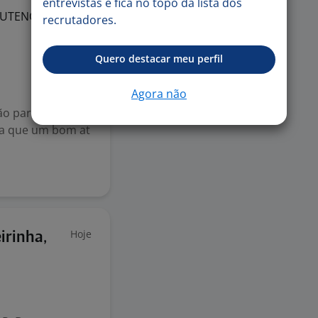
entrevistas e fica no topo da lista dos
NUTENCAO
recrutadores.
Quero destacar meu perfil
Agora não
ão para uma roti
ta que um bom at
Hoje
irinha,