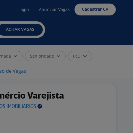
Cadastrar CV
Login
Anunciar Vagas
ACHAR VAGAS
rnada
Senioridade
PcD
iso de Vagas
ércio Varejista
IOS
IMOBILIARIOS