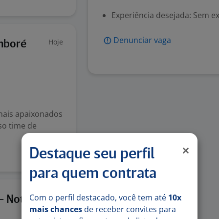
Experiência desejada: Sem e
Denunciar vaga
Hoje
mboré
onais apaixonados
so time de
Destaque seu perfil
para quem contrata
Com o perfil destacado, você tem até
10x
Hoje
 - Noturno
mais chances
de receber convites para