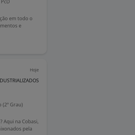
PcD
ação em todo o
camentos e
Hoje
NDUSTRIALIZADOS
 (2º Grau)
 Aqui na Cobasi,
aixonados pela