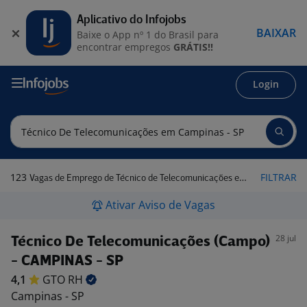
Aplicativo do Infojobs
BAIXAR
Baixe o App nº 1 do Brasil para
encontrar empregos
GRÁTIS!!
Login
123
FILTRAR
Vagas de Emprego de Técnico de Telecomunicações em Campinas - SP
Ativar Aviso de Vagas
28 jul
Técnico De Telecomunicações (Campo)
- CAMPINAS - SP
4,1
GTO
RH
Campinas - SP