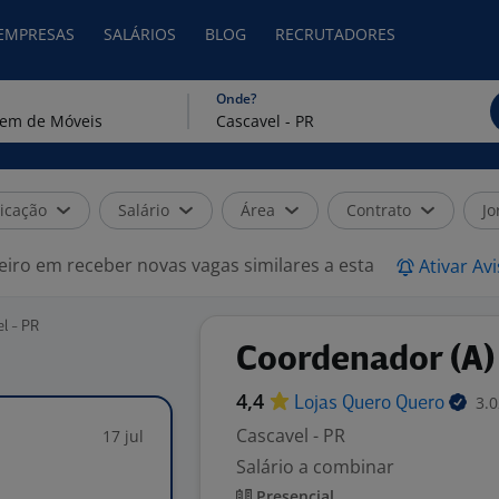
 EMPRESAS
SALÁRIOS
BLOG
RECRUTADORES
Onde?
icação
Salário
Área
Contrato
Jo
eiro em receber novas vagas similares a esta
Ativar Av
l - PR
Coordenador (A)
4,4
3.0
Lojas Quero
Quero
Cascavel - PR
17 jul
Salário a combinar
Presencial