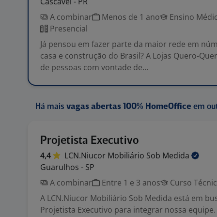
Cascavel - PR
A combinar
Menos de 1 ano
Ensino Médio
Presencial
Já pensou em fazer parte da maior rede em núm
casa e construção do Brasil? A Lojas Quero-Que
de pessoas com vontade de...
Há mais
vagas abertas 100% HomeOffice
em out
Projetista Executivo
4,4
LCN.Niucor Mobiliário Sob
Medida
Guarulhos - SP
A combinar
Entre 1 e 3 anos
Curso Técni
A LCN.Niucor Mobiliário Sob Medida está em bu
Projetista Executivo para integrar nossa equip