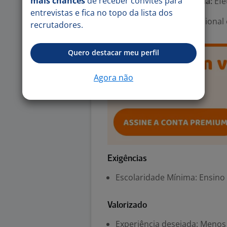
mais chances
de receber convites para
Tipo de contrato e Jornada:
Efe
entrevistas e fica no topo da lista dos
Área Profissional:
Operacional e
recrutadores.
Quero destacar meu perfil
Agora não
Exigências
Escolaridade Mínima: Ensino
Valorizado
Experiência desejada: Menos