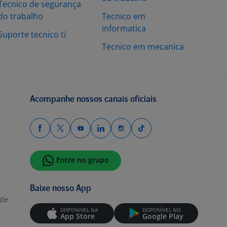
Tecnico de segurança
do trabalho
Tecnico em
informatica
Suporte tecnico ti
Tecnico em mecanica
Acompanhe nossos canais oficiais
Entre no grupo
Baixe nosso App
ade
DISPONÍVEL NA
DISPONÍVEL NO
App Store
Google Play