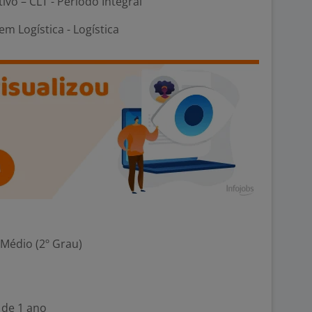
tivo – CLT - Período Integral
m Logística - Logística
 Médio (2º Grau)
 de 1 ano