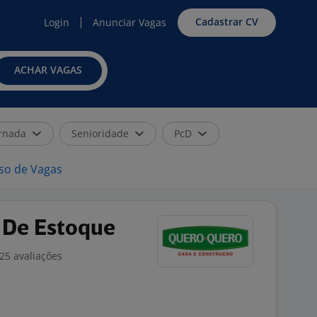
Cadastrar CV
Login
Anunciar Vagas
ACHAR VAGAS
rnada
Senioridade
PcD
iso de Vagas
 De Estoque
25 avaliações