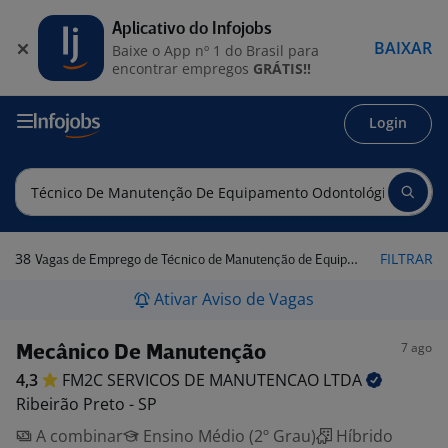
Aplicativo do Infojobs
BAIXAR
Baixe o App nº 1 do Brasil para
encontrar empregos
GRÁTIS!!
Login
38
FILTRAR
Vagas de Emprego de Técnico de Manutenção de Equipamento Odontológico em Ribeirão Preto - SP
Ativar Aviso de Vagas
7 ago
Mecânico De Manutenção
4,3
FM2C SERVICOS DE MANUTENCAO
LTDA
Ribeirão Preto - SP
A combinar
Ensino Médio (2º Grau)
Híbrido