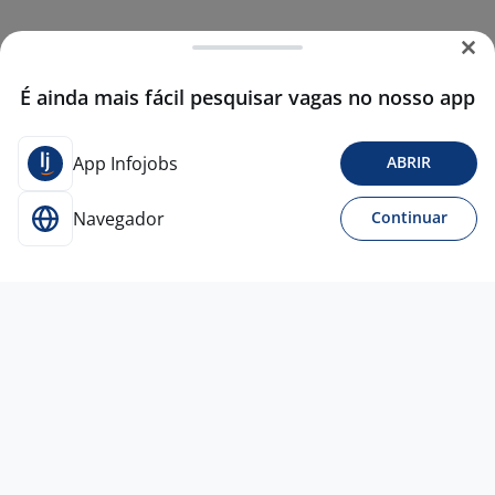
É ainda mais fácil pesquisar vagas no nosso app
App Infojobs
ABRIR
Navegador
Continuar
22 mai
11090071 - TÉCNICO DE SUPORTE
PLENO - CANOAS
4,0
QUALITY SOFTWARE
S/A