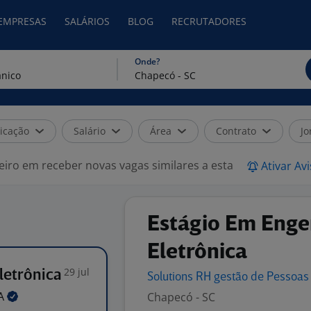
 EMPRESAS
SALÁRIOS
BLOG
RECRUTADORES
Onde?
icação
Salário
Área
Contrato
Jo
eiro em receber novas vagas similares a esta
Ativar Av
Estágio Em Enge
Eletrônica
29 jul
letrônica
Solutions RH gestão de Pessoas
A
Chapecó - SC