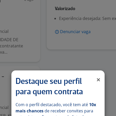
a
Valorizado
Experiência desejada: Sem e
ncial
Denunciar vaga
IDADE DE
contratante
a...
6 ago
 -
Destaque seu perfil
para quem contrata
Com o perfil destacado, você tem até
10x
ncial
mais chances
de receber convites para
/SP. KION South