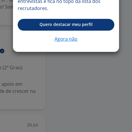
entrevistas e fica no topo da lista dos
! Somos líderes
recrutadores.
Quero destacar meu perfil
Agora não
28 jul
 (2º Grau)
o apoio em
de de crescer na
20 jul