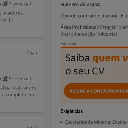
co
Presencial
Número de vagas:
1
elevadores.
Tipo de contrato e Jornada:
Est
iva de
Área Profissional:
Estagiário em
Instrumentação Industrial
7 ago
co
Presencial
ial para atuar em
nico completo em
Exigências
Escolaridade Mínima: Ensino
6 ago