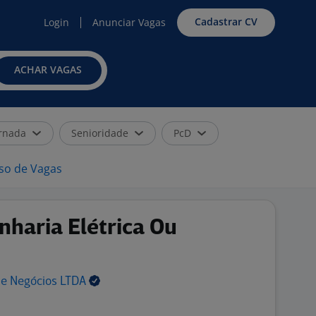
Cadastrar CV
Login
Anunciar Vagas
ACHAR VAGAS
rnada
Senioridade
PcD
iso de Vagas
nharia Elétrica Ou
 e Negócios
LTDA