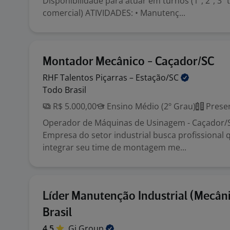
Disponibilidade para atuar em turnos (1º, 2º, 3º
comercial) ATIVIDADES: • Manutenç...
Montador Mecânico - Caçador/SC
RHF Talentos Piçarras –
Estação/SC
Todo Brasil
R$ 5.000,00
Ensino Médio (2º Grau)
Presen
Operador de Máquinas de Usinagem - Caçador/S
Empresa do setor industrial busca profissional q
integrar seu time de montagem me...
Líder Manutenção Industrial (Mecâni
Brasil
4,5
Gi
Group