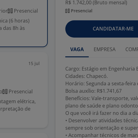
R$ 1.742,00 (Bruto mensal)
ior
Presencial
Presencial
ica (6 horas)
a das 8h às
CANDIDATAR-ME
VAGA
EMPRESA
COMP
15 jul
Cargo: Estágio em Engenharia El
Cidades: Chapecó.
Horário: Segunda a sexta-feira 
Bolsa auxílio: R$1.741,67
o
Presencial
Benefícios: Vale-transporte, val
tagem elétrica,
plano de saúde e plano odonto
erpretação de
O que você irá fazer no dia a di
• Desenvolver atividades técni
sempre sob orientação e super
• Acompanhar técnicos de ma