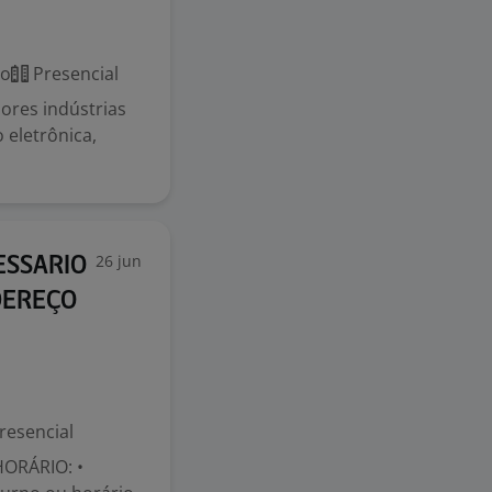
co
Presencial
ores indústrias
 eletrônica,
26 jun
ESSARIO
DEREÇO
resencial
ORÁRIO: •