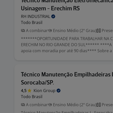
Técnico Manutenção Eletromecânic
Usinagem - Erechim RS
RH
INDUSTRIAL
Todo Brasil
A combinar
Ensino Médio (2º Grau)
Prese
*******OPORTUNIDADE PARA TRABALHAR NA C
ERECHIM NO RIO GRANDE DO SUL****** ****A 
apoia com moradia por até 90 dias**** Sobre a v
Técnico Manutenção Empilhadeiras I
Sorocaba/SP.
4,5
Kion
Group
Todo Brasil
A combinar
Ensino Médio (2º Grau)
Prese
Técnico Manutenção Empilhadeiras I - Sorocaba