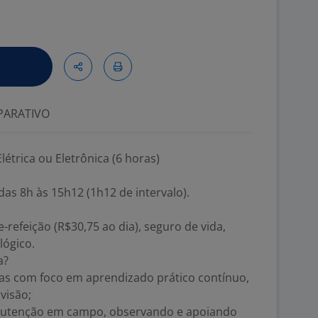
ARATIVO
étrica ou Eletrônica (6 horas)
das 8h às 15h12 (1h12 de intervalo).
e-refeição (R$30,75 ao dia), seguro de vida,
lógico.
a?
cas com foco em aprendizado prático contínuo,
visão;
nutenção em campo, observando e apoiando