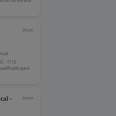
 turno ou horário
25 jun
cial
C - 1112
ualificado para
24 jun
ca) -