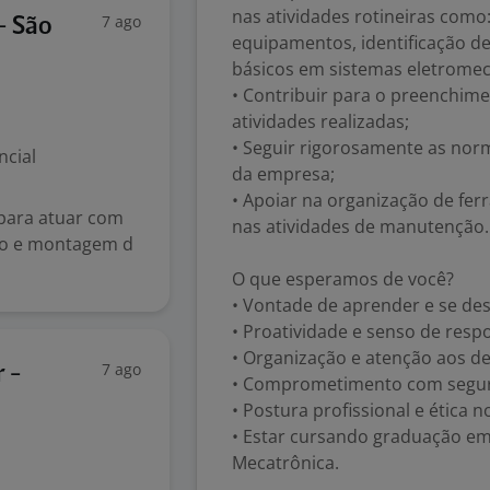
nas atividades rotineiras como
7 ago
- São
equipamentos, identificação de
básicos em sistemas eletromec
• Contribuir para o preenchimen
atividades realizadas;
• Seguir rigorosamente as nor
ncial
da empresa;
• Apoiar na organização de fer
para atuar com
nas atividades de manutenção.
ro e montagem d
O que esperamos de você?
• Vontade de aprender e se de
• Proatividade e senso de resp
• Organização e atenção aos de
7 ago
 -
• Comprometimento com segura
• Postura profissional e ética 
• Estar cursando graduação em 
Mecatrônica.