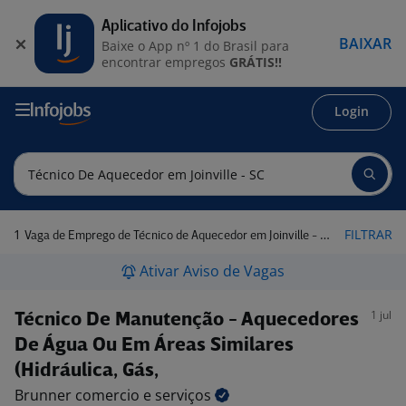
Aplicativo do Infojobs
BAIXAR
Baixe o App nº 1 do Brasil para
encontrar empregos
GRÁTIS!!
Login
1
FILTRAR
Vaga de Emprego de Técnico de Aquecedor em Joinville - SC
Ativar Aviso de Vagas
1 jul
Técnico De Manutenção - Aquecedores
De Água Ou Em Áreas Similares
(Hidráulica, Gás,
Brunner comercio e
serviços