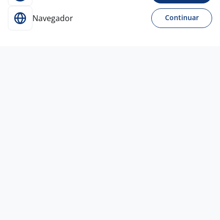
Navegador
Continuar
Para Candidatos
Acesse o site de empregos líder e se candidate a
vagas adequadas ao seu perfil de forma fácil e
rápida.