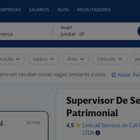
 EMPRESAS
SALÁRIOS
BLOG
RECRUTADORES
Onde?
icação
Salário
Área
Contrato
Jo
eiro em receber novas vagas similares a esta
Ativar Av
Supervisor De S
Patrimonial
26 mai
l
4,5
Linkcall Servicos de Call
LTDA