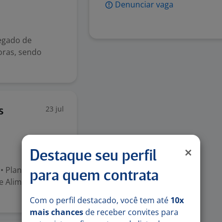
Denunciar vaga
egado de
oras, sendo
23 jul
s
Destaque seu perfil
 Planejar,
para quem contrata
e Alimentos e
Com o perfil destacado, você tem até
10x
mais chances
de receber convites para