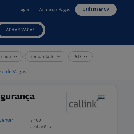
Cadastrar CV
Login
Anunciar Vagas
ACHAR VAGAS
rnada
Senioridade
PcD
iso de Vagas
egurança
8.100
 Center
avaliações