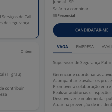
Jundiaí - SP
Salário a combinar
Presencial
 Serviços de Call
es de segurança
CANDIDATAR-ME
VAGA
EMPRESA
AVAL
Ontem
Supervisor de Segurança Patrimo
l (1º grau)
Gerenciar e coordenar as ativi
Acompanhar e avaliar os proc
Promover a colaboração entre 
de contribuir
Realizar auditorias e inspeçõe
essa
Desenvolver e implementar pol
Atuar na prevenção de inciden