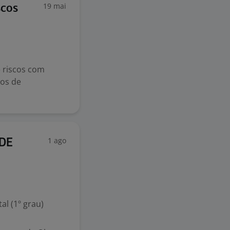
19 mai
scos
 riscos com
sos de
1 ago
 DE
l (1º grau)