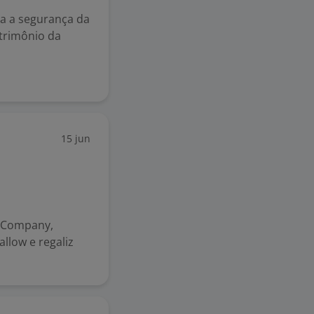
ra a segurança da
trimônio da
15 jun
i Company,
llow e regaliz