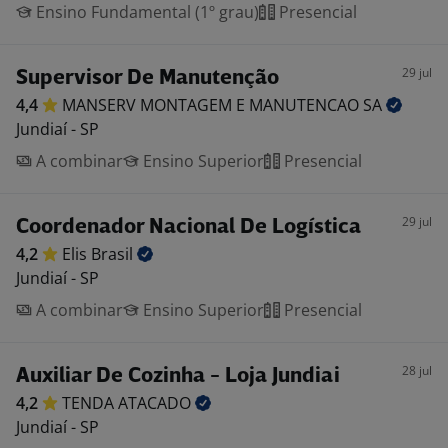
Ensino Fundamental (1º grau)
Presencial
29 jul
Supervisor De Manutenção
4,4
MANSERV MONTAGEM E MANUTENCAO
SA
Jundiaí - SP
A combinar
Ensino Superior
Presencial
29 jul
Coordenador Nacional De Logística
4,2
Elis
Brasil
Jundiaí - SP
A combinar
Ensino Superior
Presencial
28 jul
Auxiliar De Cozinha - Loja Jundiai
4,2
TENDA
ATACADO
Jundiaí - SP