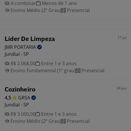
A combinar
Menos de 1 ano
Ensino Médio (2º Grau)
Presencial
17 jul
Líder De Limpeza
JMR
PORTARIA
Jundiaí - SP
R$ 2.068,00
Entre 1 e 3 anos
Ensino Fundamental (1º grau)
Presencial
24 jun
Cozinheiro
4,5
GRSA
Jundiaí - SP
R$ 3.000,00
Entre 1 e 3 anos
Ensino Médio (2º Grau)
Presencial