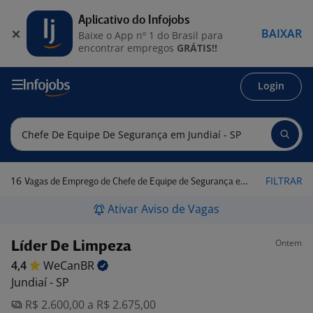
Aplicativo do Infojobs
BAIXAR
Baixe o App nº 1 do Brasil para
encontrar empregos
GRÁTIS!!
Login
16
FILTRAR
Vagas de Emprego de Chefe de Equipe de Segurança em Jundiaí - SP
Ativar Aviso de Vagas
Ontem
Líder De Limpeza
4,4
WeCanBR
Jundiaí - SP
R$ 2.600,00 a R$ 2.675,00