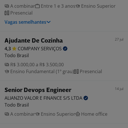
A combinar
Entre 1 e 3 anos
Ensino Superior
Presencial
Vagas semelhantes
27 jul
Ajudante De Cozinha
4,3
COMPANY
SERVIÇOS
Todo Brasil
R$ 3.000,00 a R$ 3.500,00
Ensino Fundamental (1º grau)
Presencial
14 jul
Senior Devops Engineer
ALIANZO VALOR E FINANCE S/S
LTDA
Todo Brasil
A combinar
Ensino Superior
Home office