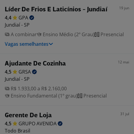
19 jun
Líder De Frios E Laticínios - Jundiaí
4,4
GPA
Jundiaí - SP
A combinar
Ensino Médio (2º Grau)
Presencial
Vagas semelhantes
12 mai
Ajudante De Cozinha
4,5
GRSA
Jundiaí - SP
R$ 1.933,00 a R$ 2.160,00
Ensino Fundamental (1º grau)
Presencial
31 jul
Gerente De Loja
4,5
GRUPO
AVENIDA
Todo Brasil