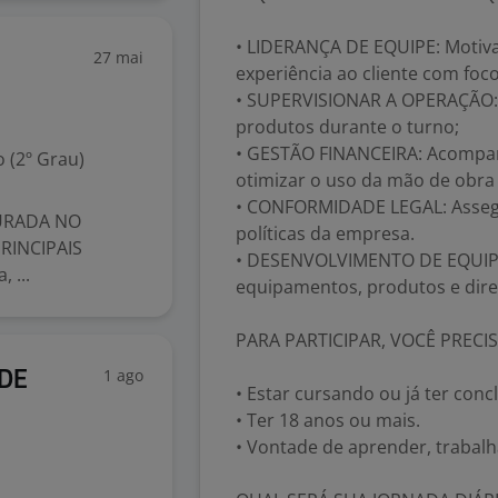
• LIDERANÇA DE EQUIPE: Motiva
27 mai
experiência ao cliente com foc
• SUPERVISIONAR A OPERAÇÃO: 
produtos durante o turno;
• GESTÃO FINANCEIRA: Acompanh
 (2º Grau)
otimizar o uso da mão de obra
• CONFORMIDADE LEGAL: Assegu
URADA NO
políticas da empresa.
RINCIPAIS
• DESENVOLVIMENTO DE EQUIPE:
 ...
equipamentos, produtos e dire
PARA PARTICIPAR, VOCÊ PRECIS
1 ago
 DE
• Estar cursando ou já ter conc
• Ter 18 anos ou mais.
• Vontade de aprender, trabalh