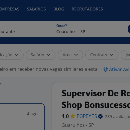
 EMPRESAS
SALÁRIOS
BLOG
RECRUTADORES
Onde?
icação
Salário
Área
Contrato
Jo
eiro em receber novas vagas similares a esta
Ativar Av
P
Supervisor De Re
Shop Bonsucess
4 ago
4,0
289 avaliaçõ
POPEYES
Guarulhos - SP