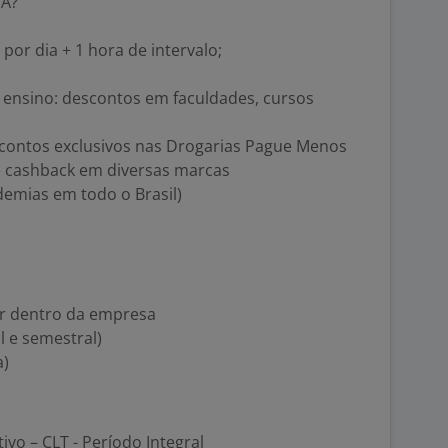
IA?
 por dia + 1 hora de intervalo;
de ensino: descontos em faculdades, cursos
scontos exclusivos nas Drogarias Pague Menos
 e cashback em diversas marcas
demias em todo o Brasil)
cer dentro da empresa
l e semestral)
a)
tivo – CLT - Período Integral