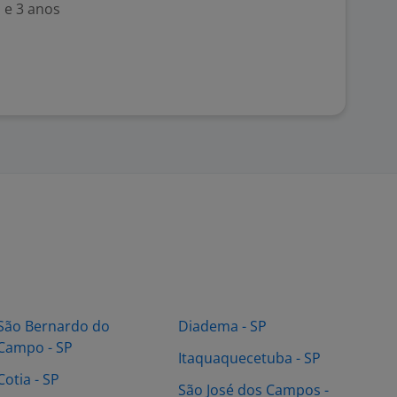
 e 3 anos
São Bernardo do
Diadema - SP
Campo - SP
Itaquaquecetuba - SP
Cotia - SP
São José dos Campos -