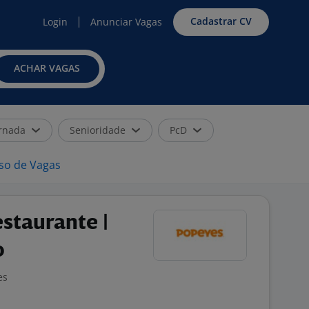
Cadastrar CV
Login
Anunciar Vagas
ACHAR VAGAS
rnada
Senioridade
PcD
iso de Vagas
staurante |
o
es