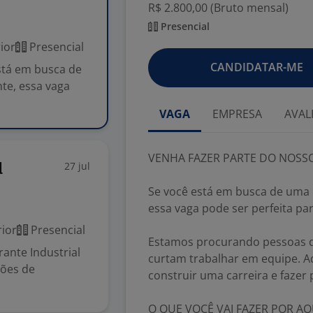
R$ 2.800,00 (Bruto mensal)
Presencial
ior
Presencial
CANDIDATAR-ME
tá em busca de
te, essa vaga
VAGA
EMPRESA
AVAL
VENHA FAZER PARTE DO NOSSO
27 jul
l
Se você está em busca de uma 
essa vaga pode ser perfeita par
ior
Presencial
Estamos procurando pessoas d
ante Industrial
curtam trabalhar em equipe. Aq
ções de
construir uma carreira e fazer
O QUE VOCÊ VAI FAZER POR AQ