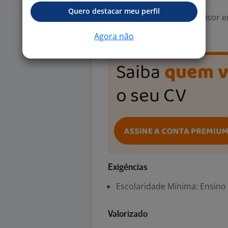
Quero destacar meu perfil
Área Profissional:
Supervisor e
Fast Food, Cafeteria
Agora não
Exigências
Escolaridade Mínima: Ensino
Valorizado