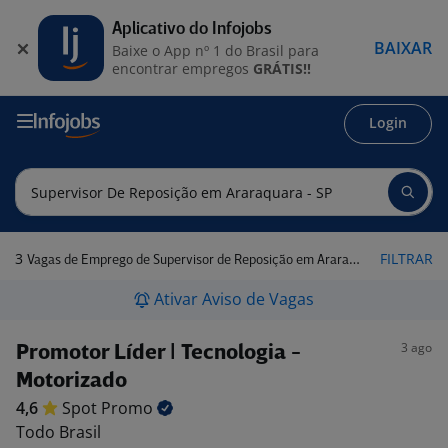
Aplicativo do Infojobs
BAIXAR
Baixe o App nº 1 do Brasil para
encontrar empregos
GRÁTIS!!
Login
3
FILTRAR
Vagas de Emprego de Supervisor de Reposição em Araraquara - SP
Ativar Aviso de Vagas
3 ago
Promotor Líder | Tecnologia -
Motorizado
4,6
Spot
Promo
Todo Brasil