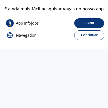
É ainda mais fácil pesquisar vagas no nosso app
App Infojobs
ABRIR
Navegador
Continuar
Para Candidatos
Acesse o site de empregos líder e se candidate a
vagas adequadas ao seu perfil de forma fácil e
rápida.