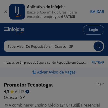
Aplicativo do Infojobs
BAIXAR
Baixe o App nº 1 do Brasil para
encontrar empregos
GRÁTIS!!
Login
4
FILTRAR
Vagas de Emprego de Supervisor de Reposição em Osasco - SP
Ativar Aviso de Vagas
15 jun
Promotor Tecnologia
4,3
ALLIS
Osasco - SP
A combinar
Ensino Médio (2º Grau)
Presencial