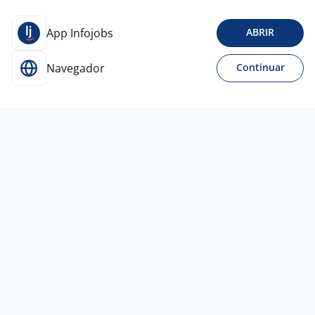
App Infojobs
ABRIR
Navegador
Continuar
Para Candidatos
Acesse o site de empregos líder e se candidate a
vagas adequadas ao seu perfil de forma fácil e
rápida.