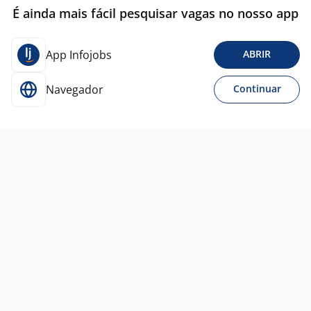
É ainda mais fácil pesquisar vagas no nosso app
App Infojobs
ABRIR
Navegador
Continuar
Para Candidatos
Acesse o site de empregos líder e se candidate a
vagas adequadas ao seu perfil de forma fácil e
rápida.