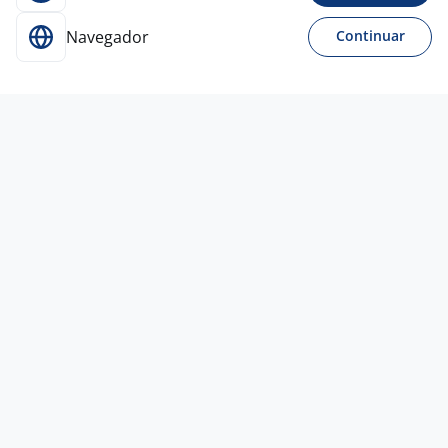
Navegador
Continuar
Para Candidatos
Acesse o site de empregos líder e se candidate a
vagas adequadas ao seu perfil de forma fácil e
rápida.