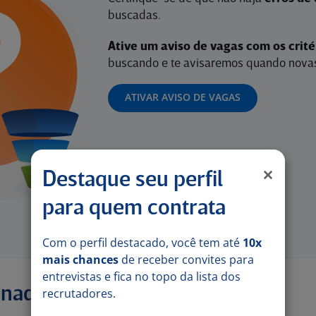
buscadas.
Ative um aviso de vagas com os crit
buscando e te avisaremos quando novas
ATIVAR AVISO DE VAGAS
Destaque seu perfil
para quem contrata
Com o perfil destacado, você tem até
10x
mais chances
de receber convites para
entrevistas e fica no topo da lista dos
onadas
recrutadores.