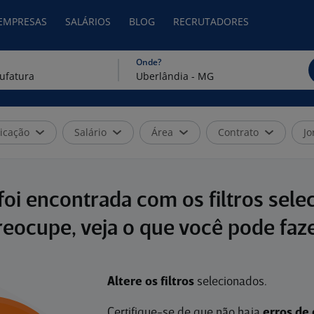
 EMPRESAS
SALÁRIOS
BLOG
RECRUTADORES
Onde?
icação
Salário
Área
Contrato
Jo
oi encontrada com os filtros sele
reocupe, veja o que você pode faze
Altere os filtros
selecionados.
Certifique-se de que não haja
erros de 