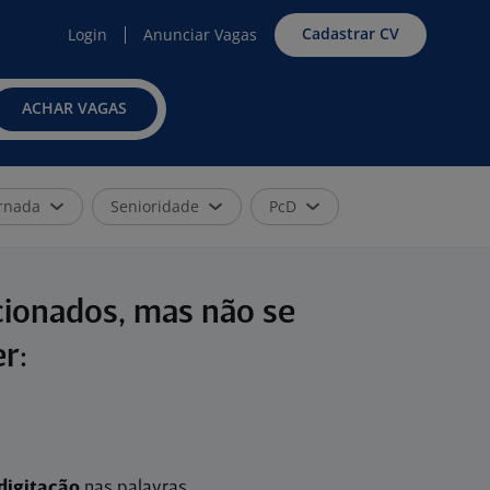
Cadastrar CV
Login
Anunciar Vagas
ACHAR VAGAS
rnada
Senioridade
PcD
cionados, mas não se
r:
digitação
nas palavras