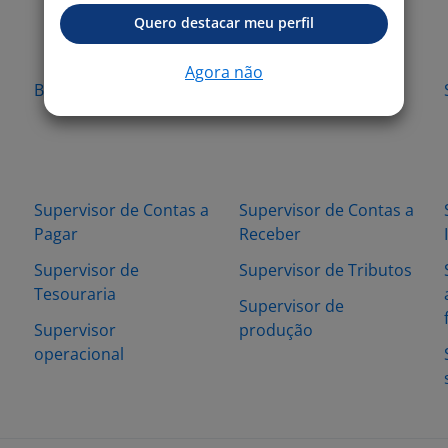
Quero destacar meu perfil
Agora não
Betim - MG
Extrema - MG
Supervisor de Contas a
Supervisor de Contas a
Pagar
Receber
Supervisor de
Supervisor de Tributos
Tesouraria
Supervisor de
Supervisor
produção
operacional