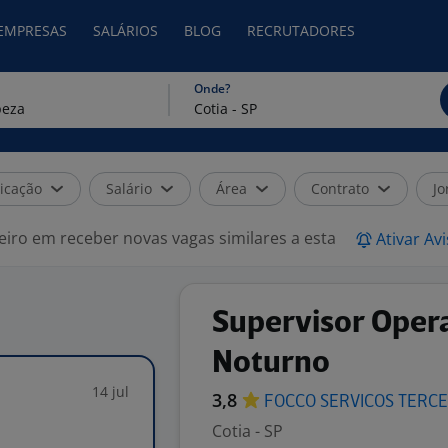
 EMPRESAS
SALÁRIOS
BLOG
RECRUTADORES
Onde?
icação
Salário
Área
Contrato
Jo
eiro em receber novas vagas similares a esta
Ativar Av
Supervisor Opera
Noturno
14 jul
3,8
FOCCO SERVICOS
TERCE
Cotia - SP