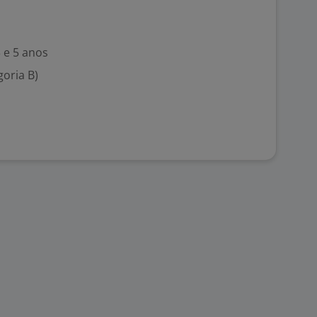
 e 5 anos
goria B)