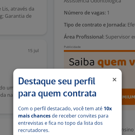
Assistência Odontológica
 Lis, através da
Número de vagas:
1
g; Garantia de
Tipo de contrato e Jornada:
Efet
Área Profissional:
Supervisor e
15 jul
Destaque seu perfil
ndo um processo
para quem contrata
ada na região
Com o perfil destacado, você tem até
10x
mais chances
de receber convites para
Exigências
entrevistas e fica no topo da lista dos
Escolaridade Mínima: Ensino
22 jun
recrutadores.