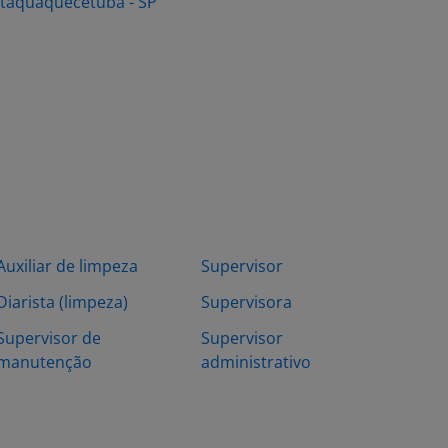
Itaquaquecetuba - SP
Auxiliar de limpeza
Supervisor
Diarista (limpeza)
Supervisora
Supervisor de
Supervisor
manutenção
administrativo