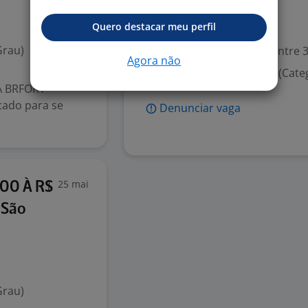
Quero destacar meu perfil
Valorizado
Grau)
Experiência desejada: Entre 3
Agora não
Habilitação para dirigir (Cate
A BRFORT
cado para se
Denunciar vaga
25 mai
,00 À R$
 São
Grau)