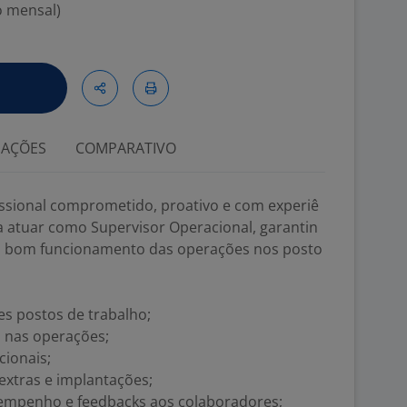
o mensal)
IAÇÕES
COMPARATIVO
ssional comprometido, proativo e com experiê
a atuar como Supervisor Operacional, garantin
 o bom funcionamento das operações nos posto
es postos de trabalho;
s nas operações;
cionais;
xtras e implantações;
sempenho e feedbacks aos colaboradores;