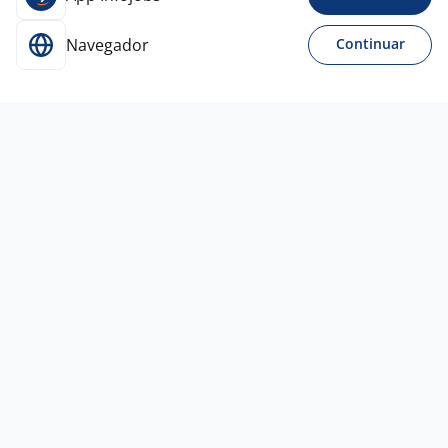
Navegador
Continuar
Para Candidatos
Acesse o site de empregos líder e se candidate a
vagas adequadas ao seu perfil de forma fácil e
rápida.