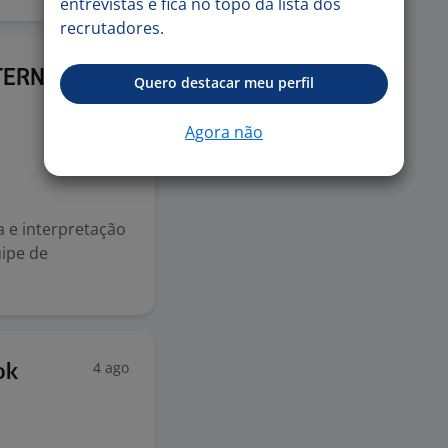
entrevistas e fica no topo da lista dos
recrutadores.
18 mai
ERNO I
Quero destacar meu perfil
Agora não
 e interpretação
uipe de
4 ago
ok