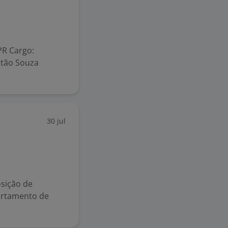
PR Cargo:
itão Souza
30 jul
sição de
artamento de