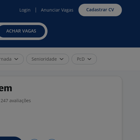
Cadastrar CV
Login
Anunciar Vagas
ACHAR VAGAS
rnada
Senioridade
PcD
gem
247 avaliações