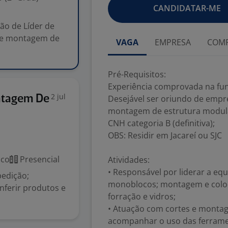
CANDIDATAR-ME
ão de Líder de
de montagem de
VAGA
EMPRESA
COMP
Pré-Requisitos:
Experiência comprovada na fu
2 jul
ntagem De
Desejável ser oriundo de empr
montagem de estrutura modul
CNH categoria B (definitiva);
OBS: Residir em Jacareí ou SJC
ico
Presencial
Atividades:
• Responsável por liderar a e
pedição;
monoblocos; montagem e colocaç
ferir produtos e
forração e vidros;
• Atuação com cortes e monta
acompanhar o uso das ferramen