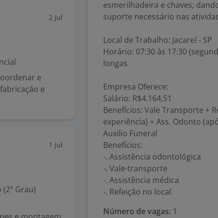
esmerilhadeira e chaves; dand
suporte necessário nas ativid
2 jul
Local de Trabalho: Jacareí - SP
Horário: 07:30 às 17:30 (segund
ncial
longas
coordenar e
Empresa Oferece:
fabricação e
Salário: R$4.164,51
Benefícios: Vale Transporte + R
experiência) + Ass. Odonto (apó
Auxilio Funeral
Benefícios:
1 jul
-. Assistência odontológica
-. Vale-transporte
-. Assistência médica
 (2º Grau)
-. Refeição no local
Número de vagas:
1
uipes e montagem