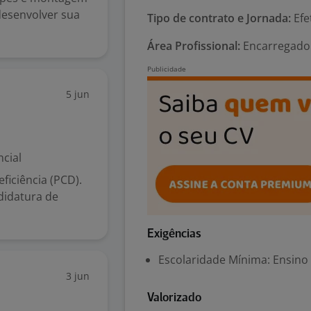
desenvolver sua
Tipo de contrato e Jornada:
Efe
Área Profissional:
Encarregado 
5 jun
cial
iciência (PCD).
didatura de
Exigências
Escolaridade Mínima: Ensino
3 jun
Valorizado