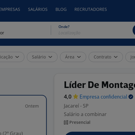
 EMPRESAS
SALÁRIOS
BLOG
RECRUTADORES
Onde?
icação
Salário
Área
Contrato
Jo
Líder De Monta
4,0
Empresa
confidencial
Jacareí - SP
Ontem
Salário a combinar
Presencial
 (2º Grau)