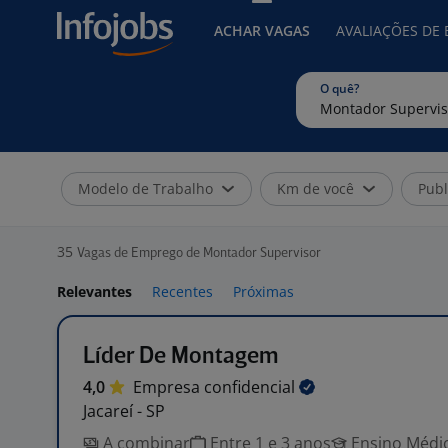
ACHAR VAGAS
AVALIAÇÕES DE
O quê?
Modelo de Trabalho
Km de você
Publ
35
Vagas de Emprego de Montador Supervisor
Relevantes
Recentes
Próximas
Líder De Montagem
4,0
Empresa
confidencial
Jacareí - SP
A combinar
Entre 1 e 3 anos
Ensino Médio