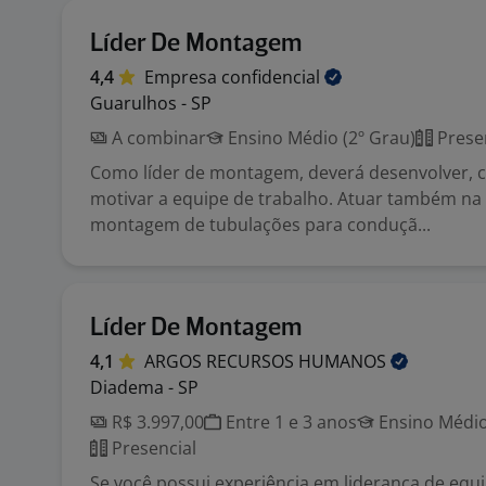
Líder De Montagem
4,4
Empresa
confidencial
Guarulhos - SP
A combinar
Ensino Médio (2º Grau)
Prese
Como líder de montagem, deverá desenvolver, 
motivar a equipe de trabalho. Atuar também na 
montagem de tubulações para conduçã...
Líder De Montagem
4,1
ARGOS RECURSOS
HUMANOS
Diadema - SP
R$ 3.997,00
Entre 1 e 3 anos
Ensino Médio
Presencial
Se você possui experiência em liderança de eq