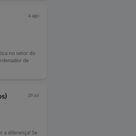
4 ago
tica no setor do
ordenador de
29 jul
os)
 a diferença! Se