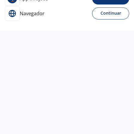
Navegador
Continuar
10 jun
Control Desk
4,4
TELEPERFORMANCE
São Paulo - SP
R$ 2.142,00
Entre 1 e 3 anos
Ensino Médio (2º Grau)
Home office