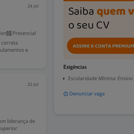
24 jul
ior
Presencial
a correta
gulamentos e
Exigências
Escolaridade Mínima: Ensino
22 jul
Denunciar vaga
com liderança de
Superior