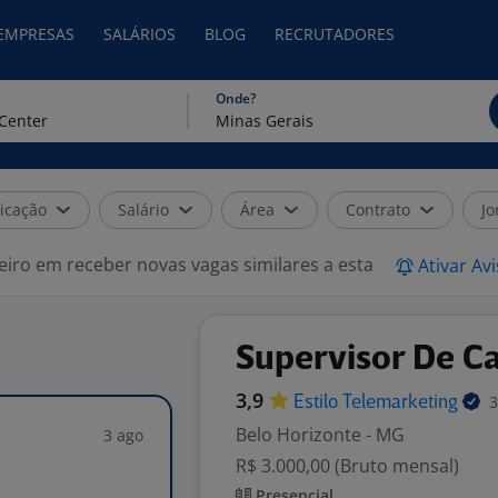
 EMPRESAS
SALÁRIOS
BLOG
RECRUTADORES
Onde?
icação
Salário
Área
Contrato
Jo
eiro em receber novas vagas similares a esta
Ativar Av
Supervisor De Ca
3,9
3
Estilo
Telemarketing
Belo Horizonte - MG
3 ago
R$ 3.000,00 (Bruto mensal)
Presencial