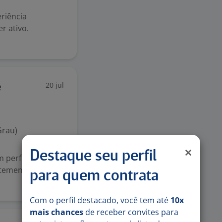
riência
r ativo.
20 jul
e
Grau)
Destaque seu perfil
perfil analítico,
ntemente
para quem contrata
Com o perfil destacado, você tem até
10x
mais chances
de receber convites para