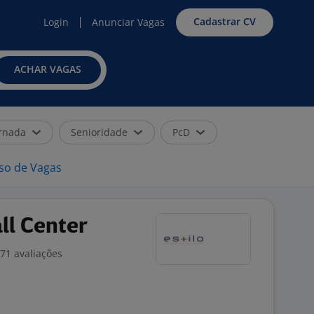
Cadastrar CV
Login
Anunciar Vagas
ACHAR VAGAS
rnada
Senioridade
PcD
iso de Vagas
ll Center
71 avaliações