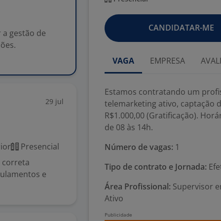
CANDIDATAR-ME
 a gestão de
ções.
VAGA
EMPRESA
AVAL
Estamos contratando um profis
29 jul
telemarketing ativo, captação
R$1.000,00 (Gratificação). Horá
de 08 às 14h.
ior
Presencial
Número de vagas:
1
a correta
Tipo de contrato e Jornada:
Efe
gulamentos e
Área Profissional:
Supervisor em
Ativo