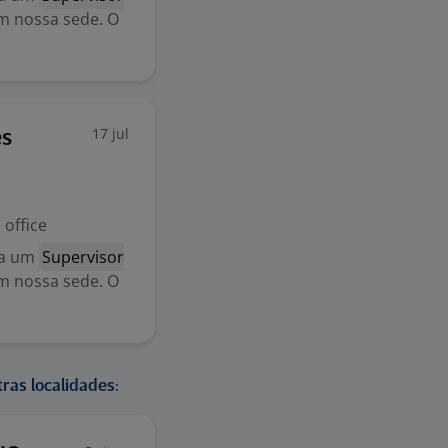
m nossa sede. O
17 jul
es
office
ca um
Supervisor
m nossa sede. O
ras localidades: