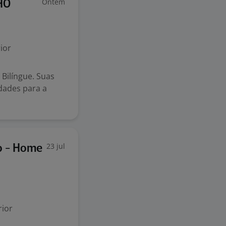
Ontem
HO
ior
Bilíngue. Suas
idades para a
23 jul
vo - Home
ior