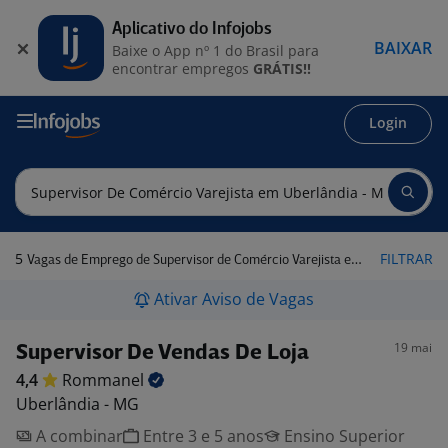
Aplicativo do Infojobs
BAIXAR
Baixe o App nº 1 do Brasil para
encontrar empregos
GRÁTIS!!
Login
5
FILTRAR
Vagas de Emprego de Supervisor de Comércio Varejista em Uberlândia - MG
Ativar Aviso de Vagas
19 mai
Supervisor De Vendas De Loja
4,4
Rommanel
Uberlândia - MG
A combinar
Entre 3 e 5 anos
Ensino Superior