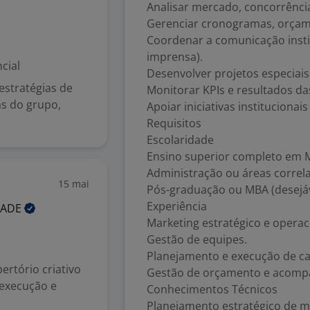
Analisar mercado, concorrênci
Gerenciar cronogramas, orça
Coordenar a comunicação institu
imprensa).
cial
Desenvolver projetos especiais
estratégias de
Monitorar KPIs e resultados d
as do grupo,
Apoiar iniciativas institucionai
Requisitos
Escolaridade
Ensino superior completo em M
Administração ou áreas correla
15 mai
Pós-graduação ou MBA (desejáv
Experiência
DADE
Marketing estratégico e opera
Gestão de equipes.
Planejamento e execução de c
rtório criativo
Gestão de orçamento e acomp
a execução e
Conhecimentos Técnicos
Planejamento estratégico de m