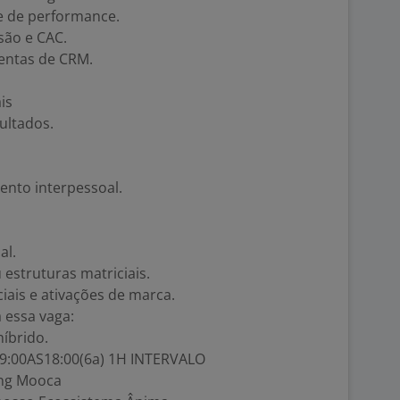
e de performance.
rsão e CAC.
entas de CRM.
is
ultados.
nto interpessoal.
al.
estruturas matriciais.
iais e ativações de marca.
 essa vaga:
híbrido.
09:00AS18:00(6a) 1H INTERVALO
ing Mooca