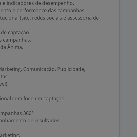
a e indicadores de desempenho.
mento e performance das campanhas.
cional (site, redes sociais e assessoria de
 de captação.
as campanhas.
s da Ânima.
arketing, Comunicação, Publicidade,
tas.
el).
cional com foco em captação.
ampanhas 360º.
anhamento de resultados.
arketing.