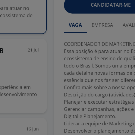
CANDIDATAR-ME
ara atuar no
ecossistema de
VAGA
EMPRESA
AVAL
COORDENADOR DE MARKETIN
21 jul
2B
Essa posição é para atuar no E
ecossistema de ensino de quali
todo o Brasil. Somos uma emp
cada detalhe novas formas de p
essência que nos faz ser difere
xperiência em
Confira mais sobre a nossa op
 desenvolvimento
Descrição do cargo (atividades
Planejar e executar estratégia
Gerenciar campanhas, ações e 
Digital e Planejamento.
Liderar a equipe de Marketing
16 jun
Desenvolver o planejamento d