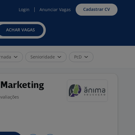
Cadastrar CV
Login
Anunciar Vagas
ACHAR VAGAS
rnada
Senioridade
PcD
 Marketing
avaliações