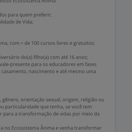
o nosso Ecossistema Ânima
udos para quem preferir;
lidade de Vida;
ma, com + de 100 cursos livres e gratuitos;
versário do(a) filho(a) com até 16 anos;
 vale-presente para os educadores em fases
o casamento, nascimento e até mesmo uma
 gênero, orientação sexual, origem, religião ou
ou particularidade que tenha, se você tem
ir para a transformação de vidas por meio da
a no Ecossistema Ânima e venha transformar