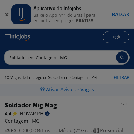
Aplicativo do Infojobs
BAIXAR
Baixe o App nº 1 do Brasil para
encontrar empregos
GRÁTIS!!
Login
10
FILTRAR
Vagas de Emprego de Soldador em Contagem - MG
Ativar Aviso de Vagas
27 jul
Soldador Mig Mag
4,4
INOVAR
RH
Contagem - MG
R$ 3.000,00
Ensino Médio (2º Grau)
Presencial