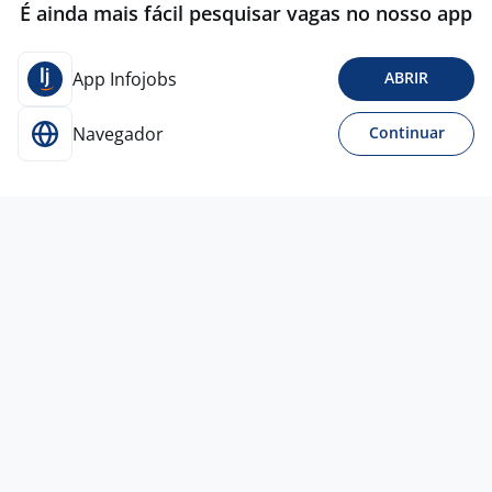
É ainda mais fácil pesquisar vagas no nosso app
App Infojobs
ABRIR
Navegador
Continuar
Para Candidatos
Acesse o site de empregos líder e se candidate a
vagas adequadas ao seu perfil de forma fácil e
rápida.