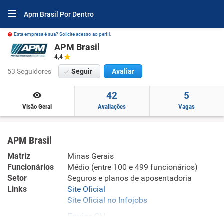
Apm Brasil Por Dentro
Esta empresa é sua? Solicite acesso ao perfil.
APM Brasil
4,4
53 Seguidores
Seguir
Avaliar
42
5
Visão Geral
Avaliações
Vagas
APM Brasil
Matriz
Minas Gerais
Funcionários
Médio (entre 100 e 499 funcionários)
Setor
Seguros e planos de aposentadoria
Links
Site Oficial
Site Oficial no Infojobs
Enviar CV