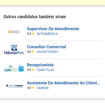
Outros candidatos também viram
Supervisor De Atendimento
4,4
INTERMÉDICA
Consultor Comercial
4,6
ODONTOPREV
Recepcionista
4,4
CARE PLUS
Assistente De Atendimento Ao Cliente - SAC
4,6
SABEMI