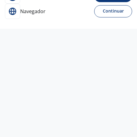
Navegador
Continuar
Para Candidatos
Acesse o site de empregos líder e se candidate a
vagas adequadas ao seu perfil de forma fácil e
rápida.