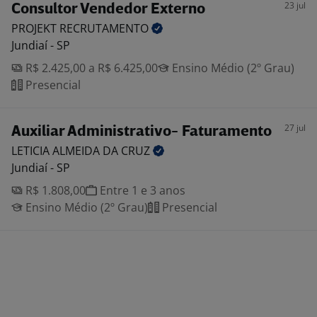
23 jul
Consultor Vendedor Externo
PROJEKT
RECRUTAMENTO
Jundiaí - SP
R$ 2.425,00 a R$ 6.425,00
Ensino Médio (2º Grau)
Presencial
27 jul
Auxiliar Administrativo- Faturamento
LETICIA ALMEIDA DA
CRUZ
Jundiaí - SP
R$ 1.808,00
Entre 1 e 3 anos
Ensino Médio (2º Grau)
Presencial