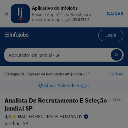
Aplicativo do Infojobs
BAIXAR
Baixe o App nº 1 do Brasil para
encontrar empregos
GRÁTIS!!
Login
98
FILTRAR
Vagas de Emprego de Recrutador em Jundiaí - SP
Ativar Aviso de Vagas
Ontem
Analista De Recrutamento E Seleção -
Jundiaí SP
4,4
HALLER RECURSOS
HUMANOS
Jundiaí - SP