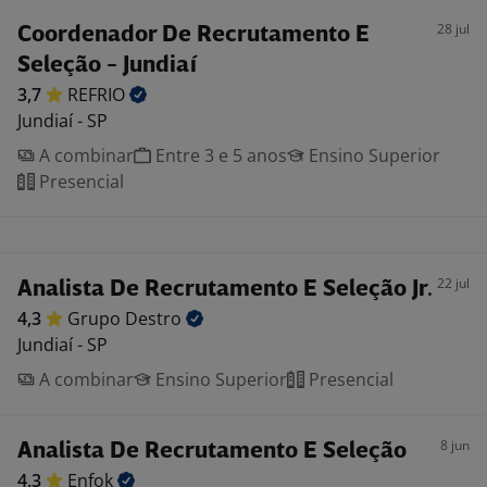
28 jul
Coordenador De Recrutamento E
Seleção - Jundiaí
3,7
REFRIO
Jundiaí - SP
A combinar
Entre 3 e 5 anos
Ensino Superior
Presencial
22 jul
Analista De Recrutamento E Seleção Jr.
4,3
Grupo
Destro
Jundiaí - SP
A combinar
Ensino Superior
Presencial
8 jun
Analista De Recrutamento E Seleção
4,3
Enfok